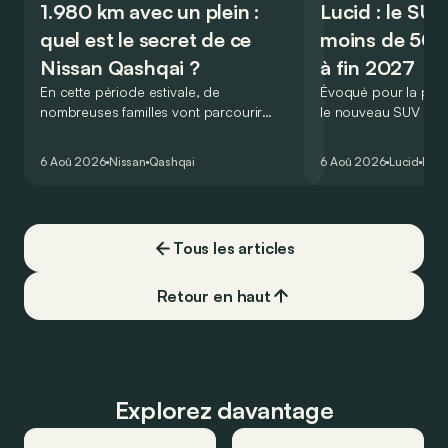
1.980 km avec un plein :
Lucid : le SU
quel est le secret de ce
moins de 50.
Nissan Qashqai ?
à fin 2027
En cette période estivale, de
Évoqué pour la prem
nombreuses familles vont parcourir
le nouveau SUV d’e
2.000 km durant leurs vacances.
Lucid devait initialem
Visiblement, en optant pour le Nissan
gamme du constructeu
6 Aoû 2026
Nissan
Qashqai
6 Aoû 2026
Lucid
Élec
Qashqai e-Power, il serait possible de
l’année 2026.
couvrir toute cette distance… sans
devoir chercher la moindre pompe à
carburant, ni borne de recharge. Est-ce
Tous les articles
vrai ?
Retour en haut
Explorez davantage