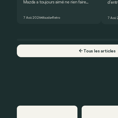
Mazda a toujours aimé ne rien faire
d’ent
comme les autres. Ce concept
AMG G
présenté au salon de Détroit en 2006
V8 pou
7 Aoû 2026
Mazda
Retro
7 Aoû
le prouve de la plus belle des manières…
Virtu
Tous les articles