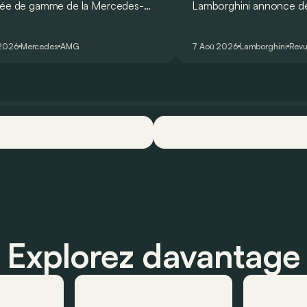
rée de gamme de la Mercedes-
Lamborghini annonce de 
T Coupé 4 Portes troque son
des manières : avec un
r un six-cylindre en ligne.
du tour au Hockenheimr
 2026
Mercedes
AMG
7 Aoû 2026
Lamborghini
Revu
ellement du moins…
voiture de série !
Explorez davantage