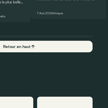
la plus belle
unique et homologuée pour un usage
 nouveau record
routier de l’ultime Bugatti Bolide !
ing pour une
7 Aoû 2026
Unique
elto
Retour en haut