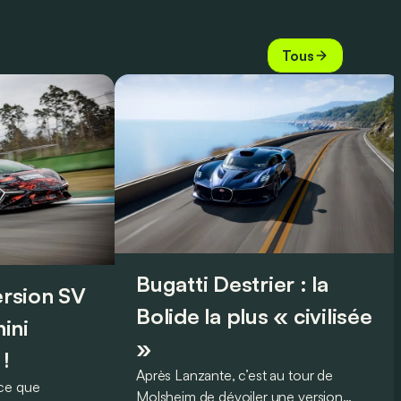
Tous
Bugatti Destrier : la
version SV
Bolide la plus « civilisée
ini
»
 !
Après Lanzante, c’est au tour de
oce que
Molsheim de dévoiler une version