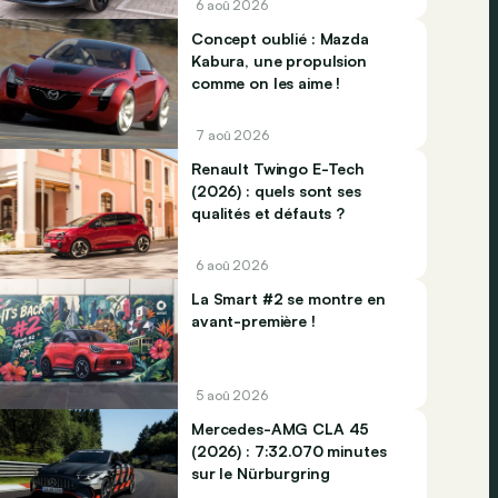
6 aoû 2026
Concept oublié : Mazda
Kabura, une propulsion
comme on les aime !
7 aoû 2026
Renault Twingo E-Tech
(2026) : quels sont ses
qualités et défauts ?
6 aoû 2026
La Smart #2 se montre en
avant-première !
5 aoû 2026
Mercedes-AMG CLA 45
(2026) : 7:32.070 minutes
sur le Nürburgring