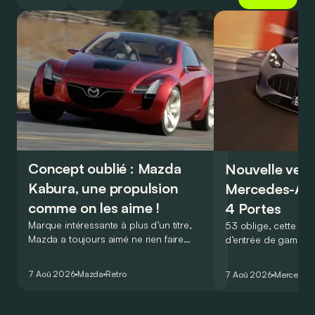
Concept oublié : Mazda
Nouvelle vers
Kabura, une propulsion
Mercedes-A
comme on les aime !
4 Portes
Marque intéressante à plus d’un titre,
53 oblige, cette nou
Mazda a toujours aimé ne rien faire
d’entrée de gamme
comme les autres. Ce concept présenté
GT Coupé 4 Portes 
au salon de Détroit en 2006 le prouve
un six-cylindre en li
7 Aoû 2026
Mazda
Retro
7 Aoû 2026
Mercedes
de la plus belle des manières…
moins…