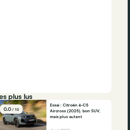
es plus lus
Essai : Citroën ë-C5
0.0
/ 10
Aircross (2025), bon SUV,
mais plus autant