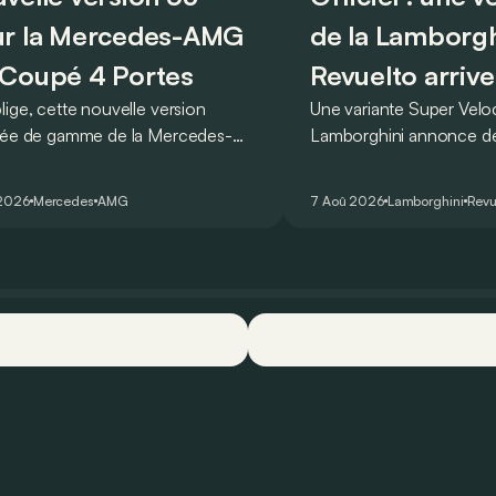
r la Mercedes-AMG
de la Lamborgh
Coupé 4 Portes
Revuelto arrive
lige, cette nouvelle version
Une variante Super Vel
rée de gamme de la Mercedes-
Lamborghini annonce de 
T Coupé 4 Portes troque son
des manières : avec un
r un six-cylindre en ligne.
du tour au Hockenheimr
 2026
Mercedes
AMG
7 Aoû 2026
Lamborghini
Revu
ellement du moins…
voiture de série !