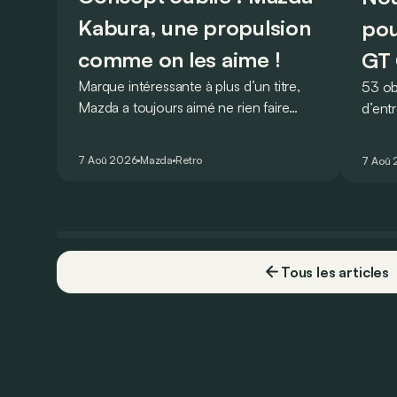
Kabura, une propulsion
pou
comme on les aime !
GT 
Marque intéressante à plus d’un titre,
53 ob
Mazda a toujours aimé ne rien faire
d’ent
comme les autres. Ce concept
AMG G
présenté au salon de Détroit en 2006
V8 pou
7 Aoû 2026
Mazda
Retro
7 Aoû
le prouve de la plus belle des manières…
Virtu
Tous les articles