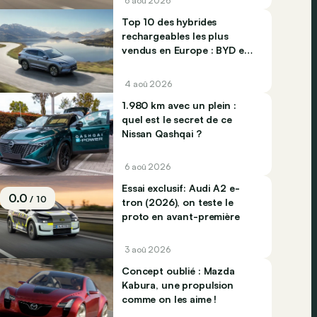
6 aoû 2026
Top 10 des hybrides
rechargeables les plus
vendus en Europe : BYD et
Jaecco dominent
4 aoû 2026
1.980 km avec un plein :
quel est le secret de ce
Nissan Qashqai ?
6 aoû 2026
Essai exclusif: Audi A2 e-
0.0
/ 10
tron (2026), on teste le
proto en avant-première
3 aoû 2026
Concept oublié : Mazda
Kabura, une propulsion
comme on les aime !