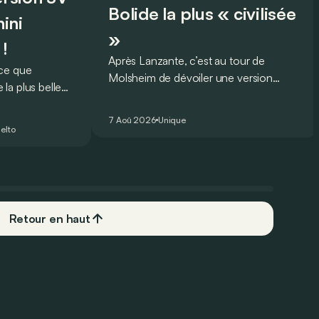
Bolide la plus « civilisée
ini
»
 !
Après Lanzante, c’est au tour de
oce que
Molsheim de dévoiler une version
la plus belle
unique et homologuée pour un usage
 nouveau record
routier de l’ultime Bugatti Bolide !
ing pour une
7 Aoû 2026
Unique
elto
Retour en haut