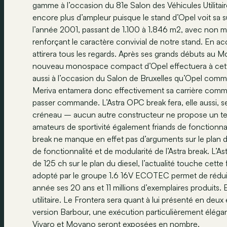
gamme à l’occasion du 81e Salon des Véhicules Utilitai
encore plus d’ampleur puisque le stand d’Opel voit sa 
l’année 2001, passant de 1.100 à 1.846 m2, avec non m
renforçant le caractère convivial de notre stand. En acc
attirera tous les regards. Après ses grands débuts au M
nouveau monospace compact d’Opel effectuera à cette 
aussi à l’occasion du Salon de Bruxelles qu’Opel com
Meriva entamera donc effectivement sa carrière commerc
passer commande. L’Astra OPC break fera, elle aussi, s
créneau – aucun autre constructeur ne propose un tel
amateurs de sportivité également friands de fonctionna
break ne manque en effet pas d’arguments sur le plan d
de fonctionnalité et de modularité de l’Astra break. L’As
de 125 ch sur le plan du diesel, l’actualité touche ce
adopté par le groupe 1.6 16V ECOTEC permet de réduir
année ses 20 ans et 11 millions d’exemplaires produits. 
utilitaire. Le Frontera sera quant à lui présenté en deux
version Barbour, une exécution particulièrement élé
Vivaro et Movano seront exposées en nombre.