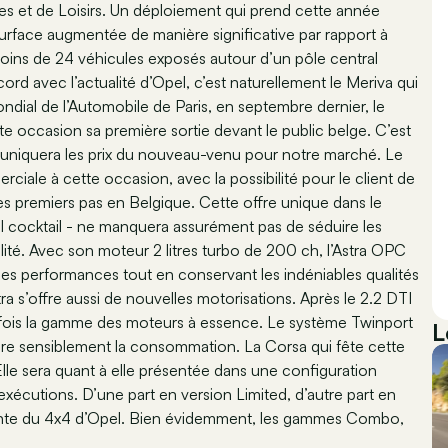
res et de Loisirs. Un déploiement qui prend cette année
surface augmentée de manière significative par rapport à
oins de 24 véhicules exposés autour d’un pôle central
ord avec l’actualité d’Opel, c’est naturellement le Meriva qui
ondial de l’Automobile de Paris, en septembre dernier, le
occasion sa première sortie devant le public belge. C’est
muniquera les prix du nouveau-venu pour notre marché. Le
iale à cette occasion, avec la possibilité pour le client de
es premiers pas en Belgique. Cette offre unique dans le
 cocktail - ne manquera assurément pas de séduire les
lité. Avec son moteur 2 litres turbo de 200 ch, l’Astra OPC
es performances tout en conservant les indéniables qualités
tra s’offre aussi de nouvelles motorisations. Après le 2.2 DTI
tte fois la gamme des moteurs à essence. Le système Twinport
L
e sensiblement la consommation. La Corsa qui fête cette
Elle sera quant à elle présentée dans une configuration
 exécutions. D’une part en version Limited, d’autre part en
gante du 4x4 d’Opel. Bien évidemment, les gammes Combo,