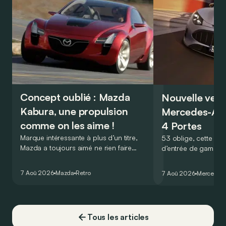
Concept oublié : Mazda
Nouvelle vers
Kabura, une propulsion
Mercedes-A
comme on les aime !
4 Portes
Marque intéressante à plus d’un titre,
53 oblige, cette nou
Mazda a toujours aimé ne rien faire
d’entrée de gamme
comme les autres. Ce concept présenté
GT Coupé 4 Portes 
au salon de Détroit en 2006 le prouve
un six-cylindre en li
7 Aoû 2026
Mazda
Retro
7 Aoû 2026
Mercedes
de la plus belle des manières…
moins…
Tous les articles