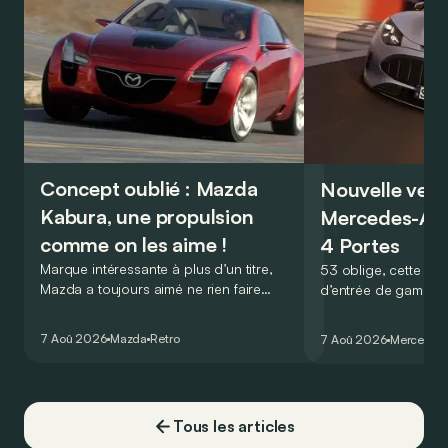
Concept oublié : Mazda
Nouvelle vers
Kabura, une propulsion
Mercedes-A
comme on les aime !
4 Portes
Marque intéressante à plus d’un titre,
53 oblige, cette nou
Mazda a toujours aimé ne rien faire
d’entrée de gamme
comme les autres. Ce concept présenté
GT Coupé 4 Portes 
au salon de Détroit en 2006 le prouve
un six-cylindre en li
7 Aoû 2026
Mazda
Retro
7 Aoû 2026
Mercedes
de la plus belle des manières…
moins…
Tous les articles