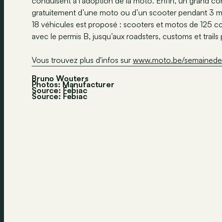
conduisent à l’adoption de la moto. Enfin, un grand co
gratuitement d’une moto ou d’un scooter pendant 3 moi
18 véhicules est proposé : scooters et motos de 125 c
avec le permis B, jusqu’aux roadsters, customs et trails 
Vous trouvez plus d'infos sur
www.moto.be/semainede
Bruno Wouters
Photos: Manufacturer
Source: Febiac
Source:
Febiac