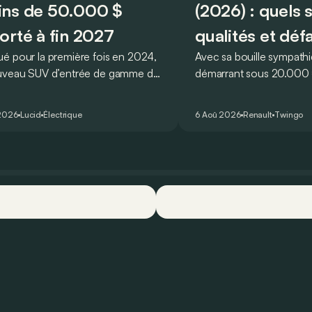
ns de 50.000 $
(2026) : quels 
orté à fin 2027
qualités et déf
é pour la première fois en 2024,
Avec sa bouille sympathi
uveau SUV d’entrée de gamme de
démarrant sous 20.000 €
devait initialement enrichir la
Twingo E-Tech figure pa
 du constructeur d’ici la fin de
citadines électriques les 
2026
Lucid
Électrique
6 Aoû 2026
Renault
Twingo
ée 2026.
séduisantes du moment.
que l’idylle se confirme à
ses principaux points for
quelques faiblesses.