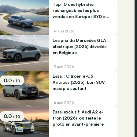
Top 10 des hybrides
rechargeables les plus
vendus en Europe : BYD et
Jaecco dominent
4 aoû 2026
Les prix du Mercedes GLA
électrique (2026) dévoilés
en Belgique
3 aoû 2026
Essai : Citroën ë-C5
0.0
/ 10
Aircross (2025), bon SUV,
mais plus autant
6 aoû 2026
Essai exclusif: Audi A2 e-
0.0
/ 10
tron (2026), on teste le
proto en avant-première