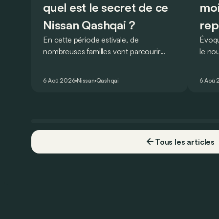
quel est le secret de ce
moi
Nissan Qashqai ?
rep
En cette période estivale, de
Évoqu
nombreuses familles vont parcourir
le no
2.000 km durant leurs vacances.
Lucid 
Visiblement, en optant pour le Nissan
gamme
6 Aoû 2026
Nissan
Qashqai
6 Aoû 
Qashqai e-Power, il serait possible de
l’ann
couvrir toute cette distance… sans
devoir chercher la moindre pompe à
carburant, ni borne de recharge. Est-ce
vrai ?
Tous les articles