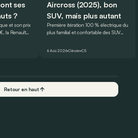
sont ses
Aircross (2025), bon
auts ?
SUV, mais plus autant
que et son prix
Première itération 100 % électrique du
, la Renault
plus familial et confortable des SUV
rmi les
français, le Citroën ë-C5 Aircross est-il
plus
à la hauteur de son prédécesseur ?
6 Aoû 2026
Citroën
C5
 Mais est-ce
 l’usage ? Voici
ts… et ses
Retour en haut