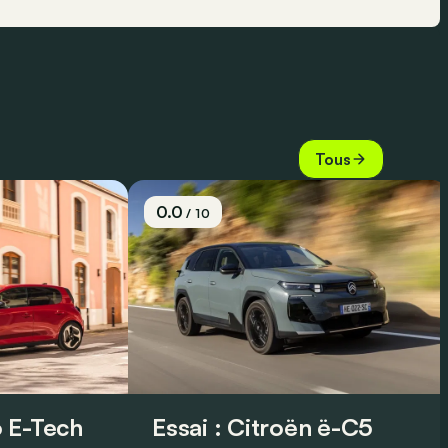
Tous
0.0
/ 10
 E-Tech
Essai : Citroën ë-C5