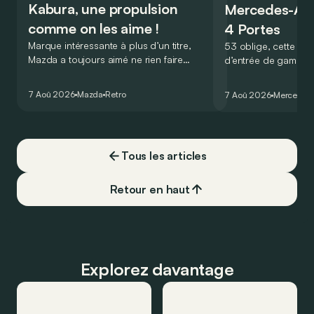
Kabura, une propulsion
Mercedes-A
comme on les aime !
4 Portes
Marque intéressante à plus d’un titre,
53 oblige, cette nou
Mazda a toujours aimé ne rien faire
d’entrée de gamme
comme les autres. Ce concept présenté
GT Coupé 4 Portes 
au salon de Détroit en 2006 le prouve
un six-cylindre en li
7 Aoû 2026
Mazda
Retro
7 Aoû 2026
Mercedes
de la plus belle des manières…
moins…
Tous les articles
Retour en haut
Explorez davantage