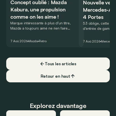
Concept oublié : Mazda
Nouvelle vers
Kabura, une propulsion
Mercedes-A
comme on les aime !
4 Portes
Marque intéressante à plus d’un titre,
53 oblige, cette nou
Mazda a toujours aimé ne rien faire
d’entrée de gamme
comme les autres. Ce concept présenté
GT Coupé 4 Portes 
au salon de Détroit en 2006 le prouve
un six-cylindre en li
7 Aoû 2026
Mazda
Retro
7 Aoû 2026
Mercedes
de la plus belle des manières…
moins…
Tous les articles
Retour en haut
Explorez davantage