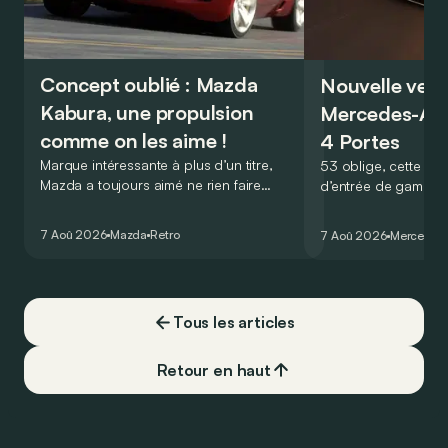
Concept oublié : Mazda
Nouvelle vers
Kabura, une propulsion
Mercedes-A
comme on les aime !
4 Portes
Marque intéressante à plus d’un titre,
53 oblige, cette nou
Mazda a toujours aimé ne rien faire
d’entrée de gamme
comme les autres. Ce concept présenté
GT Coupé 4 Portes 
au salon de Détroit en 2006 le prouve
un six-cylindre en li
7 Aoû 2026
Mazda
Retro
7 Aoû 2026
Mercedes
de la plus belle des manières…
moins…
Tous les articles
Retour en haut