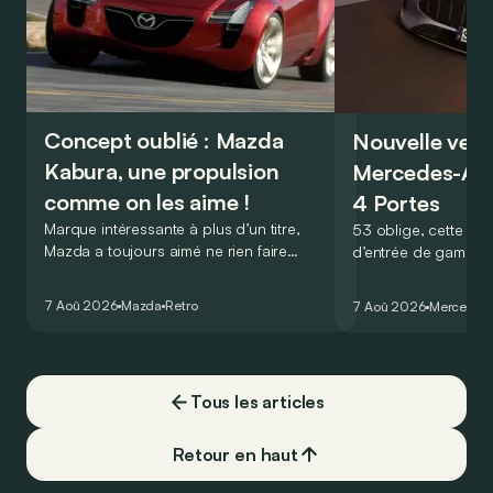
Concept oublié : Mazda
Nouvelle vers
Kabura, une propulsion
Mercedes-A
comme on les aime !
4 Portes
Marque intéressante à plus d’un titre,
53 oblige, cette nou
Mazda a toujours aimé ne rien faire
d’entrée de gamme
comme les autres. Ce concept présenté
GT Coupé 4 Portes 
au salon de Détroit en 2006 le prouve
un six-cylindre en li
7 Aoû 2026
Mazda
Retro
7 Aoû 2026
Mercedes
de la plus belle des manières…
moins…
Tous les articles
Retour en haut