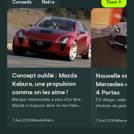
Conseils
Retro
Tous
Concept oublié : Mazda
Nouvelle vers
Kabura, une propulsion
Mercedes-A
comme on les aime !
4 Portes
Marque intéressante à plus d’un titre,
53 oblige, cette nou
Mazda a toujours aimé ne rien faire
d’entrée de gamme
comme les autres. Ce concept présenté
GT Coupé 4 Portes 
au salon de Détroit en 2006 le prouve
un six-cylindre en li
7 Aoû 2026
Mazda
Retro
7 Aoû 2026
Mercedes
de la plus belle des manières…
moins…