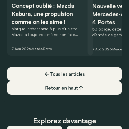
Concept oublié : Mazda
Nouvelle vers
Kabura, une propulsion
Mercedes-A
comme on les aime !
4 Portes
Marque intéressante à plus d’un titre,
53 oblige, cette nou
Mazda a toujours aimé ne rien faire
d’entrée de gamme
comme les autres. Ce concept présenté
GT Coupé 4 Portes 
au salon de Détroit en 2006 le prouve
un six-cylindre en li
7 Aoû 2026
Mazda
Retro
7 Aoû 2026
Mercedes
de la plus belle des manières…
moins…
Tous les articles
Retour en haut
Explorez davantage