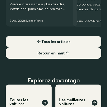
Marque intéressante à plus d’un titre,
53 oblige, cette nou
Mazda a toujours aimé ne rien faire
d’entrée de gamme
comme les autres. Ce concept présenté
GT Coupé 4 Portes 
au salon de Détroit en 2006 le prouve
un six-cylindre en li
7 Aoû 2026
Mazda
Retro
7 Aoû 2026
Mercedes
de la plus belle des manières…
moins…
Tous les articles
Retour en haut
Explorez davantage
Toutes les
Les meilleures
voitures
voitures