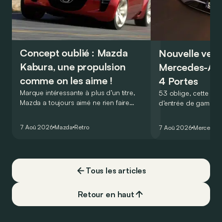
Concept oublié : Mazda
Nouvelle vers
Kabura, une propulsion
Mercedes-A
comme on les aime !
4 Portes
Marque intéressante à plus d’un titre,
53 oblige, cette nou
Mazda a toujours aimé ne rien faire
d’entrée de gamme
comme les autres. Ce concept présenté
GT Coupé 4 Portes 
au salon de Détroit en 2006 le prouve
un six-cylindre en li
7 Aoû 2026
Mazda
Retro
7 Aoû 2026
Mercedes
de la plus belle des manières…
moins…
Tous les articles
Retour en haut