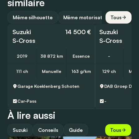
similaire
Même silhouette
Même motorisation
Tous
Suzuki
14 500 €
Suzuki
S-Cross
S-Cross
2019
38 872 km
Essence
-
10
111 ch
Manuelle
163 g/km
129 ch
Manu
Garage Koeklenberg
Schoten
DAB Groep
Den
Car-Pass
-
À lire aussi
Suzuki
Conseils
Guide
Tous