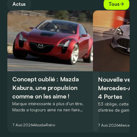
Actus
Tous
Concept oublié : Mazda
Nouvelle vers
Kabura, une propulsion
Mercedes-A
comme on les aime !
4 Portes
Marque intéressante à plus d’un titre,
53 oblige, cette nou
Mazda a toujours aimé ne rien faire
d’entrée de gamme
comme les autres. Ce concept présenté
GT Coupé 4 Portes 
au salon de Détroit en 2006 le prouve
un six-cylindre en li
7 Aoû 2026
Mazda
Retro
7 Aoû 2026
Mercedes
de la plus belle des manières…
moins…