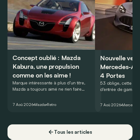
Concept oublié : Mazda
Nouvelle vers
Kabura, une propulsion
Mercedes-A
comme on les aime !
4 Portes
Marque intéressante à plus d’un titre,
53 oblige, cette nou
Mazda a toujours aimé ne rien faire
d’entrée de gamme
comme les autres. Ce concept présenté
GT Coupé 4 Portes 
au salon de Détroit en 2006 le prouve
un six-cylindre en li
7 Aoû 2026
Mazda
Retro
7 Aoû 2026
Mercedes
de la plus belle des manières…
moins…
Tous les articles