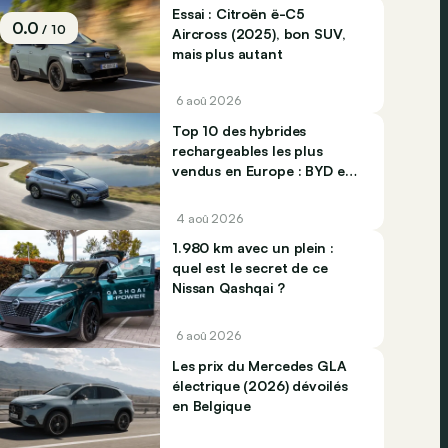
Essai : Citroën ë-C5
0.0
/ 10
Aircross (2025), bon SUV,
mais plus autant
6 aoû 2026
Top 10 des hybrides
rechargeables les plus
vendus en Europe : BYD et
Jaecco dominent
4 aoû 2026
1.980 km avec un plein :
quel est le secret de ce
Nissan Qashqai ?
6 aoû 2026
Les prix du Mercedes GLA
électrique (2026) dévoilés
en Belgique