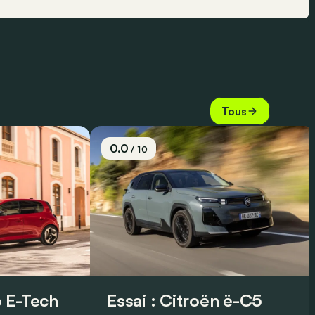
Tous
0.0
/ 10
 E-Tech
Essai : Citroën ë-C5