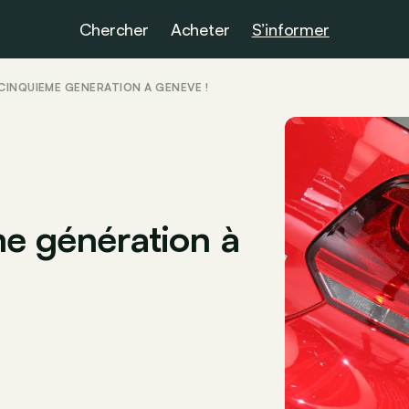
Chercher
Acheter
S’informer
 CINQUIÈME GÉNÉRATION À GENÈVE !
me génération à