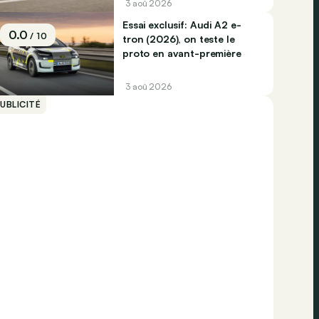
3 aoû 2026
Essai exclusif: Audi A2 e-
0.0
/ 10
tron (2026), on teste le
proto en avant-première
3 aoû 2026
UBLICITÉ