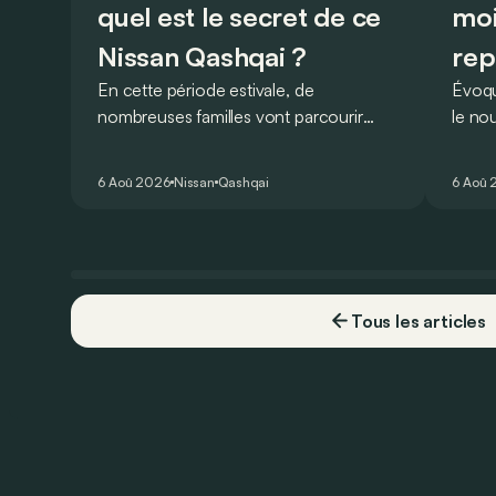
quel est le secret de ce
moi
Nissan Qashqai ?
rep
En cette période estivale, de
Évoqu
nombreuses familles vont parcourir
le no
2.000 km durant leurs vacances.
Lucid 
Visiblement, en optant pour le Nissan
gamme
6 Aoû 2026
Nissan
Qashqai
6 Aoû 
Qashqai e-Power, il serait possible de
l’ann
couvrir toute cette distance… sans
devoir chercher la moindre pompe à
carburant, ni borne de recharge. Est-ce
vrai ?
Tous les articles