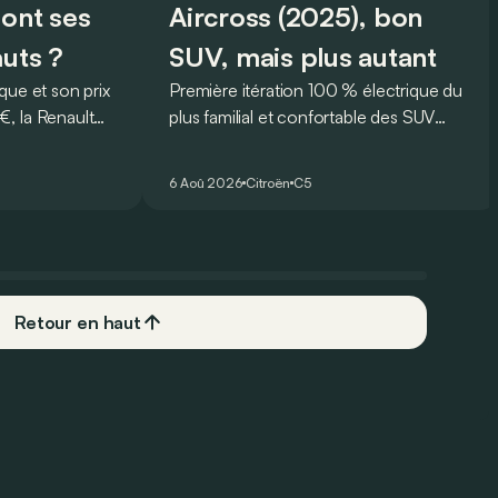
sont ses
Aircross (2025), bon
auts ?
SUV, mais plus autant
que et son prix
Première itération 100 % électrique du
, la Renault
plus familial et confortable des SUV
rmi les
français, le Citroën ë-C5 Aircross est-il
plus
à la hauteur de son prédécesseur ?
6 Aoû 2026
Citroën
C5
 Mais est-ce
 l’usage ? Voici
ts… et ses
Retour en haut