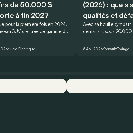
ns de 50.000 $
(2026) : quels 
orté à fin 2027
qualités et déf
é pour la première fois en 2024,
Avec sa bouille sympathi
uveau SUV d’entrée de gamme de
démarrant sous 20.000 €
devait initialement enrichir la
Twingo E-Tech figure pa
 du constructeur d’ici la fin de
citadines électriques les 
2026
Lucid
Électrique
6 Aoû 2026
Renault
Twingo
ée 2026.
séduisantes du moment.
que l’idylle se confirme à
ses principaux points for
quelques faiblesses.