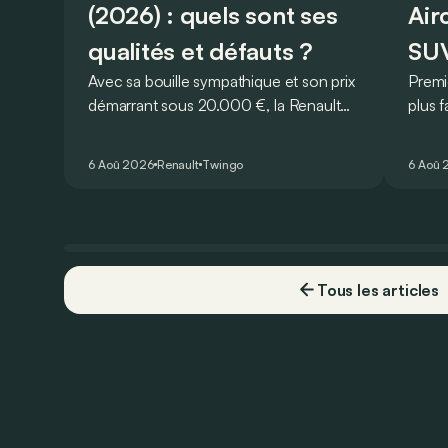
(2026) : quels sont ses
Air
qualités et défauts ?
SUV
Avec sa bouille sympathique et son prix
Premi
démarrant sous 20.000 €, la Renault
plus f
Twingo E-Tech figure parmi les
frança
citadines électriques les plus
à la 
6 Aoû 2026
Renault
Twingo
6 Aoû 
séduisantes du moment. Mais est-ce
que l’idylle se confirme à l’usage ? Voici
ses principaux points forts… et ses
quelques faiblesses.
Tous les articles