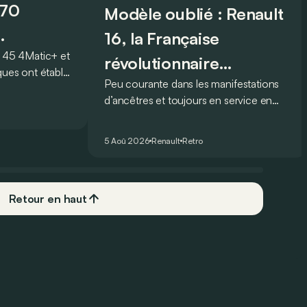
070
Modèle oublié : Renault
16, la Française
45 4Matic+ et
révolutionnaire
ques ont établi
Peu courante dans les manifestations
injustement méconnue !
e légendaire
d’ancêtres et toujours en service en
mais lequel ?
France profonde, la Renault 16 est
souvent oubliée… Pourtant, ce que la
5 Aoû 2026
Renault
Retro
16 proposait en 1965 était tout à fait
unique !
Retour en haut