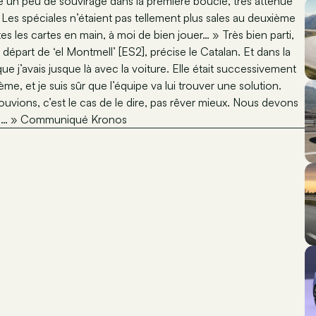
oté un peu de souvirage dans la première boucle, très atténué
. Les spéciales n’étaient pas tellement plus sales au deuxième
tes les cartes en main, à moi de bien jouer… » Très bien parti,
départ de ‘el Montmell’ [ES2], précise le Catalan. Et dans la
que j’avais jusque là avec la voiture. Elle était successivement
me, et je suis sûr que l’équipe va lui trouver une solution.
pouvions, c’est le cas de le dire, pas rêver mieux. Nous devons
iplé… » Communiqué Kronos