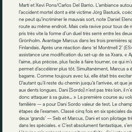
Martí et Xevi Pons/Carlos Del Barrio. L’ambiance autour
l’accident mortel dont a été victime Jörg Bastuck, co
ne peut qu’incriminer le mauvais sort, note Daniel Ele
route au même endroit. Mais cela ravive pour tous de m
pris très vite la forme d’un duel très serré entre les
Grönholm. Avantage Marcus dans les trois premières spé
Finlandais. Après une réaction dans ‘el Montmell 2’ (ES
assistance une modification du set-up de sa Xsara. « A
l’aime, plus précise, plus facile à faire tourner, ce qui m
permet d’accélérer plus tôt. Simultanément, Marcus a é
bagarre. Comme toujours avec lui, elle était très excita
D’autant qu’il reste du chemin jusqu’à l’arrivée, et que je
aux dents longues. Dani [Sordo] n’est pas très loin, il 
donc attaquer à sa guise… » La première course au vola
familière – a pour Dani Sordo valeur de test. Le champ
étapes de l’examen. Classé cinq fois en six spéciales da
deux ‘grands’ – Seb et Marcus, Dani et son pilotage trè
dans les spéciales. « C’est absolument fantastique, s