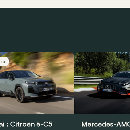
/ 10
ai : Citroën ë-C5
Mercedes-AMG