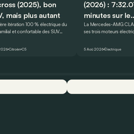
cross (2025), bon
(2026) : 7:32.
, mais plus autant
minutes sur le
ère itération 100 % électrique du
La Mercedes-AMG CLA 
Nürburgring
amilial et confortable des SUV
ses trois moteurs électri
is, le Citroën ë-C5 Aircross est-il
un nouveau record sur l
hauteur de son prédécesseur ?
circuit du Nürburgring… 
2026
Citroën
C5
5 Aoû 2026
Électrique