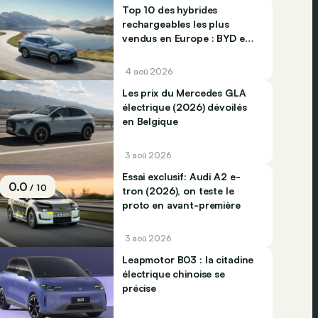
Top 10 des hybrides
rechargeables les plus
vendus en Europe : BYD et
Jaecco dominent
4 aoû 2026
Les prix du Mercedes GLA
électrique (2026) dévoilés
en Belgique
3 aoû 2026
Essai exclusif: Audi A2 e-
0.0
/ 10
tron (2026), on teste le
proto en avant-première
3 aoû 2026
Leapmotor B03 : la citadine
électrique chinoise se
précise