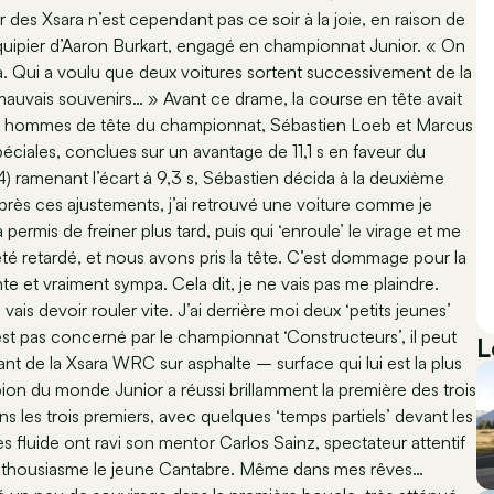
 des Xsara n’est cependant pas ce soir à la joie, en raison de
équipier d’Aaron Burkart, engagé en championnat Junior. « On
na. Qui a voulu que deux voitures sortent successivement de la
auvais souvenirs… » Avant ce drame, la course en tête avait
 deux hommes de tête du championnat, Sébastien Loeb et Marcus
ciales, conclues sur un avantage de 11,1 s en faveur du
4) ramenant l’écart à 9,3 s, Sébastien décida à la deuxième
près ces ajustements, j’ai retrouvé une voiture comme je
’a permis de freiner plus tard, puis qui ‘enroule’ le virage et me
té retardé, et nous avons pris la tête. C’est dommage pour la
nte et vraiment sympa. Cela dit, je ne vais pas me plaindre.
 vais devoir rouler vite. J’ai derrière moi deux ‘petits jeunes’
n’est pas concerné par le championnat ‘Constructeurs’, il peut
L
nt de la Xsara WRC sur asphalte – surface qui lui est la plus
ion du monde Junior a réussi brillamment la première des trois
ns les trois premiers, avec quelques ‘temps partiels’ devant les
s fluide ont ravi son mentor Carlos Sainz, spectateur attentif
’enthousiasme le jeune Cantabre. Même dans mes rêves…