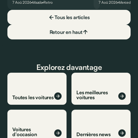
7 Aoû 2026
Mazda
Retro
7 Aoû 2026
Mercedes
des manières…
moins…
Tous les articles
Retour en haut
Explorez davantage
Les meilleures
Toutes les voitures
voitures
Voitures
d’occasion
Dernières news