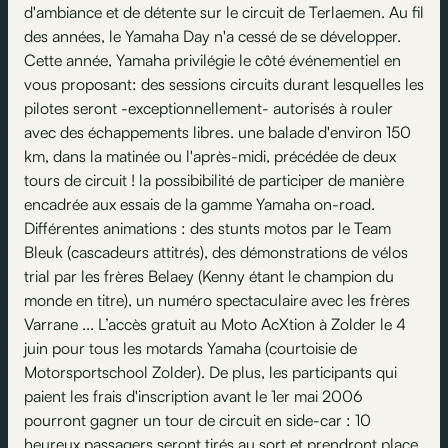
d'ambiance et de détente sur le circuit de Terlaemen. Au fil
des années, le Yamaha Day n'a cessé de se développer.
Cette année, Yamaha privilégie le côté événementiel en
vous proposant: des sessions circuits durant lesquelles les
pilotes seront -exceptionnellement- autorisés à rouler
avec des échappements libres. une balade d'environ 150
km, dans la matinée ou l'après-midi, précédée de deux
tours de circuit ! la possibibilité de participer de manière
encadrée aux essais de la gamme Yamaha on-road.
Différentes animations : des stunts motos par le Team
Bleuk (cascadeurs attitrés), des démonstrations de vélos
trial par les frères Belaey (Kenny étant le champion du
monde en titre), un numéro spectaculaire avec les frères
Varrane ... L’accès gratuit au Moto AcXtion à Zolder le 4
juin pour tous les motards Yamaha (courtoisie de
Motorsportschool Zolder). De plus, les participants qui
paient les frais d'inscription avant le 1er mai 2006
pourront gagner un tour de circuit en side-car : 10
heureux passagers seront tirés au sort et prendront place