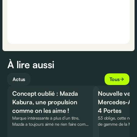
À lire aussi
Actus
Tous
Concept oublié : Mazda
Nouvelle vers
Kabura, une propulsion
Mercedes-AM
comme on les aime !
4 Portes
Marque intéressante à plus d’un titre,
53 oblige, cette nouve
Mazda a toujours aimé ne rien faire comme
de gamme de la Me
les autres. Ce concept présenté au salon de
Coupé 4 Portes troq
Détroit en 2006 le prouve de la plus belle
six-cylindre en ligne.