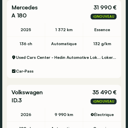
Mercedes
31 990 €
A 180
NOUVEAU
2025
1 372 km
Essence
136 ch
Automatique
132 g/km
Used Cars Center - Hedin Automotive Lokeren
Lokeren
Car-Pass
Volkswagen
35 490 €
ID.3
NOUVEAU
2026
9 990 km
Électrique