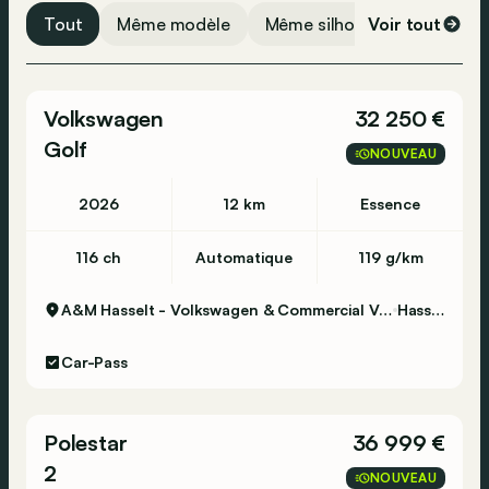
Tout
Même modèle
Même silhouette
Voir tout
Même 
Volkswagen
32 250 €
Golf
NOUVEAU
2026
12 km
Essence
116 ch
Automatique
119 g/km
A&M Hasselt - Volkswagen & Commercial Vehicles
Hasselt
Car-Pass
Polestar
36 999 €
2
NOUVEAU