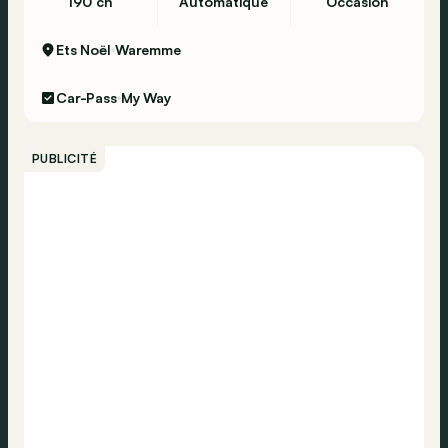
190 ch
Automatique
Occasion
Ets Noël
Waremme
Car-Pass
My Way
PUBLICITÉ