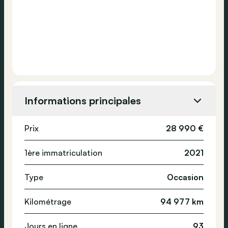
Informations principales
Prix
28 990 €
1ère immatriculation
2021
Type
Occasion
Kilométrage
94 977 km
Jours en ligne
93