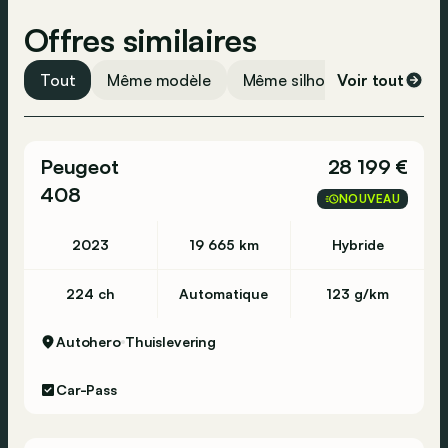
Offres similaires
Tout
Même modèle
Même silhouette
Voir tout
Même 
Peugeot
28 199 €
408
NOUVEAU
2023
19 665 km
Hybride
224 ch
Automatique
123 g/km
Autohero
Thuislevering
Car-Pass