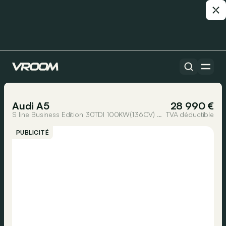
Toutes les voitures
1/37
Audi A5
28 990 €
S line Business Edition 30TDI 100KW(136CV) S tronic
TVA déductible
PUBLICITÉ