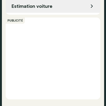
Radio DAB
Estimation voiture
Hayon arrière électrique
Appeler
Phares jour
PUBLICITÉ
Airbag passager
Contacter
ESP
Contrôle de traction
Airbag latéral
Surveillance de la pression des pneus