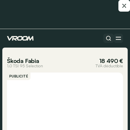
Toutes les voitures
1/37
Škoda Fabia
18 490 €
1.0 TSI 95 Selection
TVA déductible
PUBLICITÉ