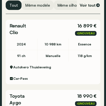
Radio
Tout
Même modèle
Même silhouette
Voir tout
Même 
Airbag conducteur
Airbag passager
Renault
16 899 €
ABS
Clio
ESP
NOUVEAU
2024
10 988 km
Essence
91 ch
Manuelle
118 g/km
Autohero
Thuislevering
Car-Pass
Toyota
18 990 €
Aygo
NOUVEAU