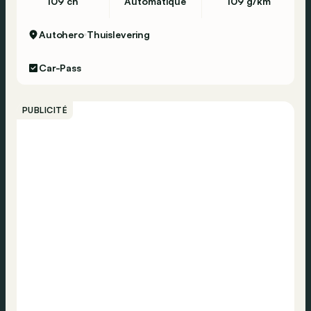
109 ch
Automatique
109 g/km
Autohero
Thuislevering
Car-Pass
PUBLICITÉ