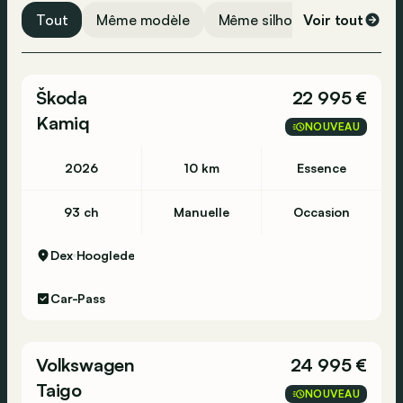
Bluetooth
Tout
Même modèle
Même silhouette
Voir tout
Même 
USB
Phares jour
Škoda
22 995 €
Radio
Kamiq
Airbag conducteur
NOUVEAU
Airbag passager
2026
10 km
Essence
ABS
ESP
93 ch
Manuelle
Occasion
Airbag latéral
Dex
Hooglede
Surveillance de la pression des pneus
Car-Pass
Volkswagen
24 995 €
Taigo
NOUVEAU