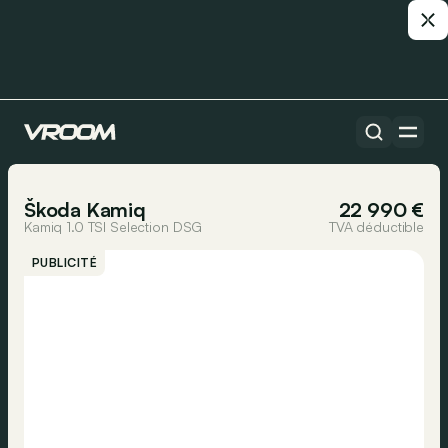
Toutes les voitures
1/37
Škoda Kamiq
22 990 €
Kamiq 1.0 TSI Selection DSG
TVA déductible
PUBLICITÉ