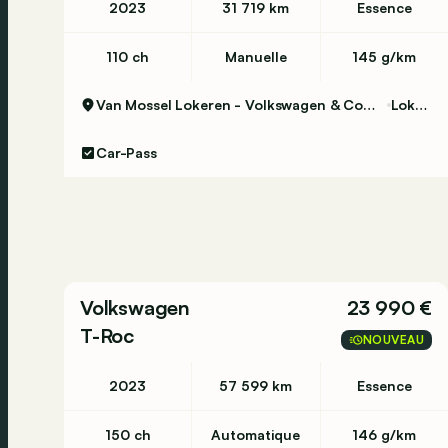
2023
31 719 km
Essence
110 ch
Manuelle
145 g/km
Van Mossel Lokeren - Volkswagen & Commercial Vehicles
Lokeren
Car-Pass
Volkswagen
23 990 €
T-Roc
NOUVEAU
2023
57 599 km
Essence
150 ch
Automatique
146 g/km