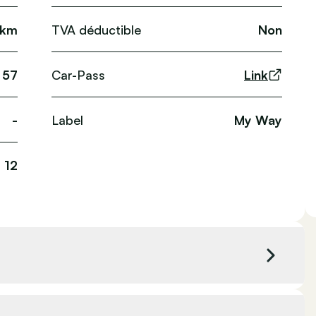
 km
TVA déductible
Non
57
Car-Pass
Link
-
Label
My Way
12
Couleur extérieure
Gris foncé