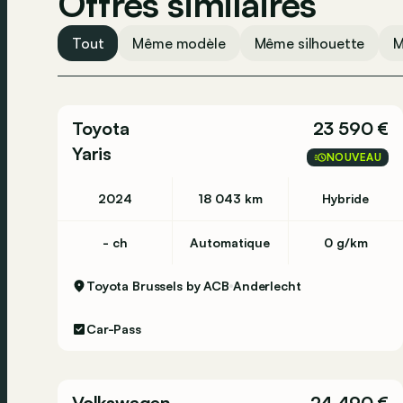
Offres similaires
Tout
Même modèle
Même silhouette
M
Toyota
23 590 €
Yaris
NOUVEAU
2024
18 043 km
Hybride
- ch
Automatique
0 g/km
Toyota Brussels by ACB
Anderlecht
Car-Pass
Volkswagen
24 490 €