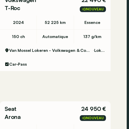
T-Roc
NOUVEAU
2024
52 225 km
Essence
150 ch
Automatique
137 g/km
Van Mossel Lokeren - Volkswagen & Commercial Vehicles
Lokeren
Car-Pass
Seat
24 950 €
Arona
NOUVEAU