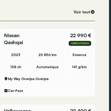
Voir tout
Nissan
22 990 €
Qashqai
NOUVEAU
2023
25 856 km
Essence
158 ch
Automatique
141 g/km
My Way Overijse
Overijse
Car-Pass
Volkswagen
22 490 €