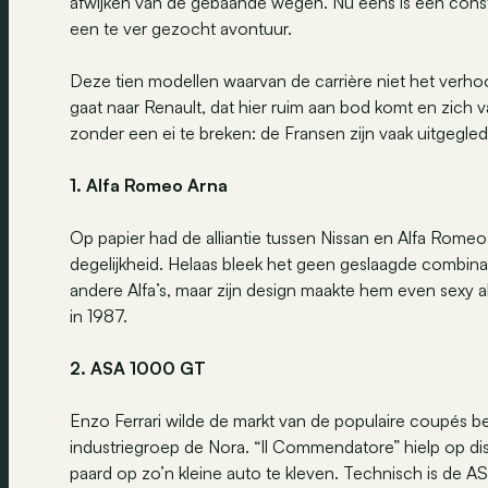
afwijken van de gebaande wegen. Nu eens is een construc
een te ver gezocht avontuur.
Deze tien modellen waarvan de carrière niet het verhoo
gaat naar Renault, dat hier ruim aan bod komt en zich
zonder een ei te breken: de Fransen zijn vaak uitgegle
1. Alfa Romeo Arna
Op papier had de alliantie tussen Nissan en Alfa Rome
degelijkheid. Helaas bleek het geen geslaagde combina
andere Alfa’s, maar zijn design maakte hem even sexy a
in 1987.
2. ASA 1000 GT
Enzo Ferrari wilde de markt van de populaire coupés b
industriegroep de Nora. “Il Commendatore” hielp op di
paard op zo’n kleine auto te kleven. Technisch is de A