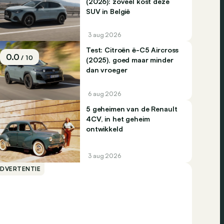
(2026): zoveel kost deze
SUV in België
3 aug 2026
Test: Citroën ë-C5 Aircross
0.0
/ 10
(2025), goed maar minder
dan vroeger
6 aug 2026
5 geheimen van de Renault
4CV, in het geheim
ontwikkeld
3 aug 2026
ADVERTENTIE