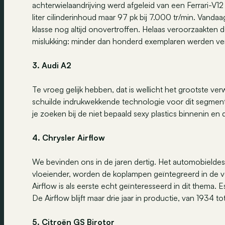
achterwielaandrijving werd afgeleid van een Ferrari-V1
liter cilinderinhoud maar 97 pk bij 7.000 tr/min. Vanda
klasse nog altijd onovertroffen. Helaas veroorzaakten 
mislukking: minder dan honderd exemplaren werden ve
3. Audi A2
Te vroeg gelijk hebben, dat is wellicht het grootste ve
schuilde indrukwekkende technologie voor dit segment
je zoeken bij de niet bepaald sexy plastics binnenin en
4. Chrysler Airflow
We bevinden ons in de jaren dertig. Het automobieldesi
vloeiender, worden de koplampen geïntegreerd in de v
Airflow is als eerste echt geïnteresseerd in dit thema. E
De Airflow blijft maar drie jaar in productie, van 1934 to
5. Citroën GS Birotor