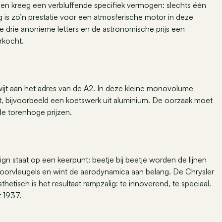
2 en kreeg een verbluffende specifiek vermogen: slechts één
ag is zo’n prestatie voor een atmosferische motor in deze
de drie anonieme letters en de astronomische prijs een
rkocht.
rwijt aan het adres van de A2. In deze kleine monovolume
, bijvoorbeeld een koetswerk uit aluminium. De oorzaak moet
 de torenhoge prijzen.
gn staat op een keerpunt: beetje bij beetje worden de lijnen
oorvleugels en wint de aerodynamica aan belang. De Chrysler
sthetisch is het resultaat rampzalig: te innoverend, te speciaal.
t 1937.