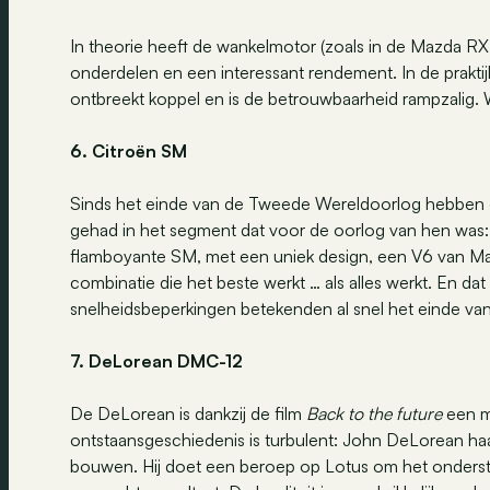
In theorie heeft de wankelmotor (zoals in de Mazda RX
onderdelen en een interessant rendement. In de praktijk
ontbreekt koppel en is de betrouwbaarheid rampzalig
6. Citroën SM
Sinds het einde van de Tweede Wereldoorlog hebben de
gehad in het segment dat voor de oorlog van hen was:
flamboyante SM, met een uniek design, een V6 van Mas
combinatie die het beste werkt … als alles werkt. En dat
snelheidsbeperkingen betekenden al snel het einde va
7. DeLorean DMC-12
De DeLorean is dankzij de film
Back to the future
een m
ontstaansgeschiedenis is turbulent: John DeLorean ha
bouwen. Hij doet een beroep op Lotus om het onderstel 