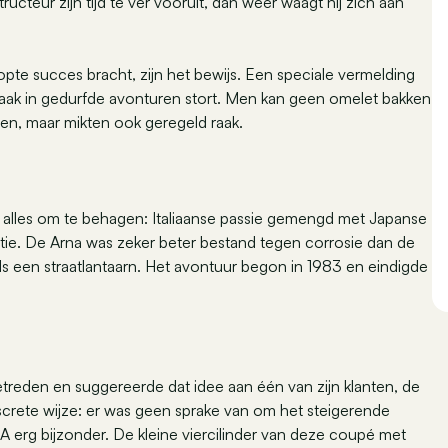
teur zijn tijd te ver vooruit, dan weer waagt hij zich aan
pte succes bracht, zijn het bewijs. Een speciale vermelding
 vaak in gedurfde avonturen stort. Men kan geen omelet bakken
den, maar mikten ook geregeld raak.
o alles om te behagen: Italiaanse passie gemengd met Japanse
tie. De Arna was zeker beter bestand tegen corrosie dan de
ls een straatlantaarn. Het avontuur begon in 1983 en eindigde
etreden en suggereerde dat idee aan één van zijn klanten, de
screte wijze: er was geen sprake van om het steigerende
SA erg bijzonder. De kleine viercilinder van deze coupé met