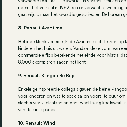
verwachte resultaat. De kwaliteit is verschrikkelijk en d
neemt het verhaal in 1982 een onverwachte wending a
gaat vrijuit, maar het kwaad is geschied en DeLorean gaat
8. Renault Avantime
Het idee klonk verleidelijk: de Avantime richtte zich
kinderen het huis uit waren. Vandaar deze vorm van e
commerciële flop betekende het einde voor Matra, dat
8.000 exemplaren zagen het licht.
9. Renault Kangoo Be Bop
Enkele geïnspireerde collega’s gaven de kleine Kangoo d
voor kinderen en was te speciaal en vooral te duur om
slechts vier zitplaatsen en een tweekleurig koetswerk
van de ludospaces.
10. Renault Wind