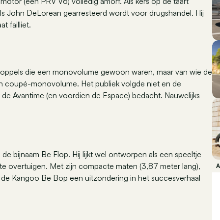
e motor (een PRV V6) volledig amorf. Als kers op de taart
ls John DeLorean gearresteerd wordt voor drugshandel. Hij
 failliet.
 op koppels die een monovolume gewoon waren, maar van wie de
en coupé-monovolume. Het publiek volgde niet en de
 de Avantime (en voordien de Espace) bedacht. Nauwelijks
e bijnaam Be Flop. Hij lijkt wel ontworpen als een speeltje
 te overtuigen. Met zijn compacte maten (3,87 meter lang),
 is de Kangoo Be Bop een uitzondering in het succesverhaal