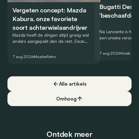
Bugatti Destr
Vergeten concept: Mazda
‘beschaafde’ 
Kabura, onze favoriete
soort achterwielaandrijver
Na Lanzante is het n
Mazda heeft de dingen altijd graag wat
een unieke versie v
anders aangepakt dan de rest. Deze
voor te stellen die
conceptcar die in 2006 debuteerde in
voor gebruik op de
7 aug 2026
Uniek
Detroit bewijst dat op heel knappe wijze.
7 aug 2026
Mazda
Retro
Alle artikels
Omhoog
Ontdek meer