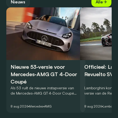
Nieuws
Alle
Nieuwe 53-versie voor
Officieel: La
Mercedes-AMG GT 4-Door
Revuelto SV 
Coupé
Als 53 ruilt de nieuwe instapversie van
Lamborghini kondig
de Mercedes-AMG GT 4-Door Coupé
versie van de Revue
zijn V8 in voor een zes-in-lijn. In de
rondetijd van 1:41,6
virtuele wereld dan toch…
Hockenheimring. Het
8 aug 2026
Mercedes
AMG
8 aug 2026
Lamborghi
een record voor pr