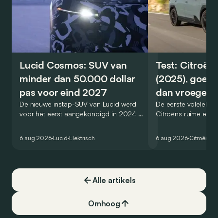
Lucid Cosmos: SUV van
Test: Citroën
minder dan 50.000 dollar
(2025), goed
pas voor eind 2027
dan vroeger
De nieuwe instap-SUV van Lucid werd
De eerste volelektri
voor het eerst aangekondigd in 2024 en
Citroëns ruime en 
zou oorspronkelijk nog voor eind 2026
moet de kwaliteiten
het gamma van de Amerikaanse
naar het elektrische 
6 aug 2026
Lucid
Elektrisch
6 aug 2026
Citroën
C5
constructeur vervoegen.
dat ook gelukt?
Alle artikels
Omhoog