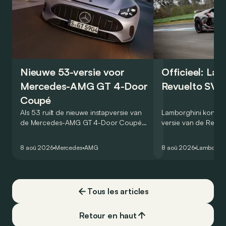
Nieuwe 53-versie voor
Officieel: La
Mercedes-AMG GT 4-Door
Revuelto SV 
Coupé
Als 53 ruilt de nieuwe instapversie van
Lamborghini kondig
de Mercedes-AMG GT 4-Door Coupé
versie van de Revue
zijn V8 in voor een zes-in-lijn. In de
rondetijd van 1:41,6
virtuele wereld dan toch…
Hockenheimring. Het
8 aoû 2026
Mercedes
AMG
8 aoû 2026
Lamborghi
een record voor pr
Tous les articles
Retour en haut