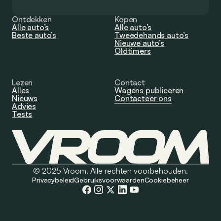
Ontdekken
Kopen
Alle auto’s
Alle auto’s
Beste auto’s
Tweedehands auto’s
Nieuwe auto’s
Oldtimers
Lezen
Contact
Alles
Wagens publiceren
Nieuws
Contacteer ons
Advies
Tests
© 2025 Vroom. Alle rechten voorbehouden.
Privacybeleid
Gebruiksvoorwaarden
Cookiebeheer