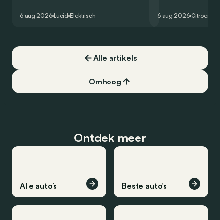
zou oorspronkelijk nog voor eind 2026
moet de kwaliteiten
het gamma van de Amerikaanse
naar het elektrische 
6 aug 2026
Lucid
Elektrisch
6 aug 2026
Citroën
C5
constructeur vervoegen.
dat ook gelukt?
Alle artikels
Omhoog
Ontdek meer
Alle auto’s
Beste auto’s