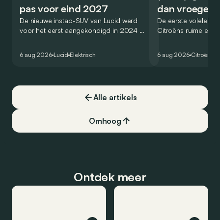
pas voor eind 2027
dan vroeger
De nieuwe instap-SUV van Lucid werd
De eerste volelektri
voor het eerst aangekondigd in 2024 en
Citroëns ruime en 
zou oorspronkelijk nog voor eind 2026
moet de kwaliteiten
het gamma van de Amerikaanse
naar het elektrische 
6 aug 2026
Lucid
Elektrisch
6 aug 2026
Citroën
C5
constructeur vervoegen.
dat ook gelukt?
Alle artikels
Omhoog
Ontdek meer