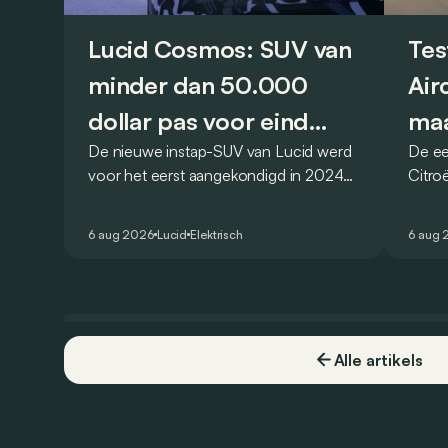
Lucid Cosmos: SUV van
Tes
minder dan 50.000
Air
dollar pas voor eind
maa
De nieuwe instap-SUV van Lucid werd
De ee
2027
vro
voor het eerst aangekondigd in 2024
Citro
en zou oorspronkelijk nog voor eind
moet 
2026 het gamma van de Amerikaanse
naar h
6 aug 2026
Lucid
Elektrisch
6 aug 
constructeur vervoegen.
dat o
Alle artikels