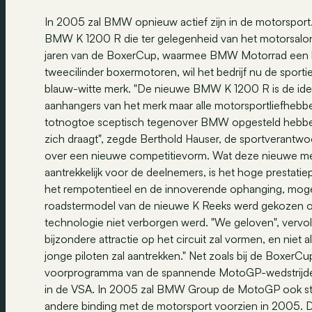
In 2005 zal BMW opnieuw actief zijn in de motorspor
BMW K 1200 R die ter gelegenheid van het motorsalon
jaren van de BoxerCup, waarmee BMW Motorrad een lin
tweecilinder boxermotoren, wil het bedrijf nu de sportie
blauw-witte merk. "De nieuwe BMW K 1200 R is de idea
aanhangers van het merk maar alle motorsportliefhebber
totnogtoe sceptisch tegenover BMW opgesteld hebben,
zich draagt", zegde Berthold Hauser, de sportverantwo
over een nieuwe competitievorm. Wat deze nieuwe m
aantrekkelijk voor de deelnemers, is het hoge prestatiepo
het rempotentieel en de innoverende ophanging, moge
roadstermodel van de nieuwe K Reeks werd gekozen omw
technologie niet verborgen werd. "We geloven", vervo
bijzondere attractie op het circuit zal vormen, en niet 
jonge piloten zal aantrekken." Net zoals bij de BoxerCu
voorprogramma van de spannende MotoGP-wedstrijde
in de VSA. In 2005 zal BMW Group de MotoGP ook steu
andere binding met de motorsport voorzien in 2005.