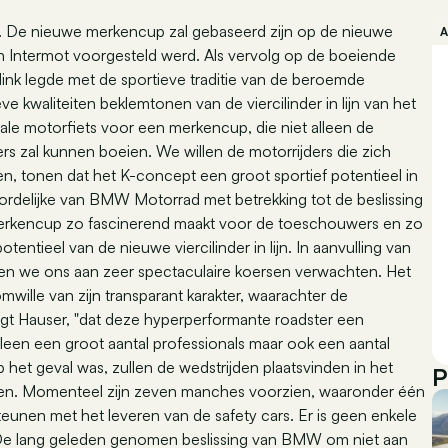
t. De nieuwe merkencup zal gebaseerd zijn op de nieuwe
 Intermot voorgesteld werd. Als vervolg op de boeiende
k legde met de sportieve traditie van de beroemde
ve kwaliteiten beklemtonen van de viercilinder in lijn van het
le motorfiets voor een merkencup, die niet alleen de
s zal kunnen boeien. We willen de motorrijders die zich
 tonen dat het K-concept een groot sportief potentieel in
ordelijke van BMW Motorrad met betrekking tot de beslissing
erkencup zo fascinerend maakt voor de toeschouwers en zo
tentieel van de nieuwe viercilinder in lijn. In aanvulling van
n we ons aan zeer spectaculaire koersen verwachten. Het
ille van zijn transparant karakter, waarachter de
lgt Hauser, "dat deze hyperperformante roadster een
alleen een groot aantal professionals maar ook een aantal
p het geval was, zullen de wedstrijden plaatsvinden in het
P
n. Momenteel zijn zeven manches voorzien, waaronder één
nen met het leveren van de safety cars. Er is geen enkele
 De lang geleden genomen beslissing van BMW om niet aan