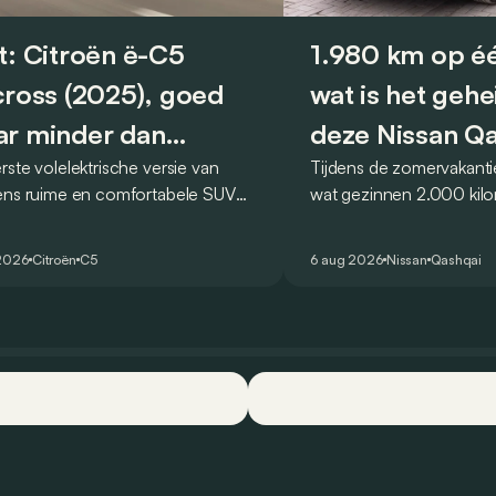
t: Citroën ë-C5
1.980 km op éé
cross (2025), goed
wat is het geh
r minder dan
deze Nissan Q
rste volelektrische versie van
Tijdens de zomervakanti
eger
ëns ruime en comfortabele SUV
wat gezinnen 2.000 kil
de kwaliteiten van zijn voorganger
af. Met de Nissan Qash
et elektrische tijdperk vertalen. Is
dat blijkbaar kunnen zo
2026
Citroën
C5
6 aug 2026
Nissan
Qashqai
ok gelukt?
één tankstation of laadp
opzoeken. Klopt dat?