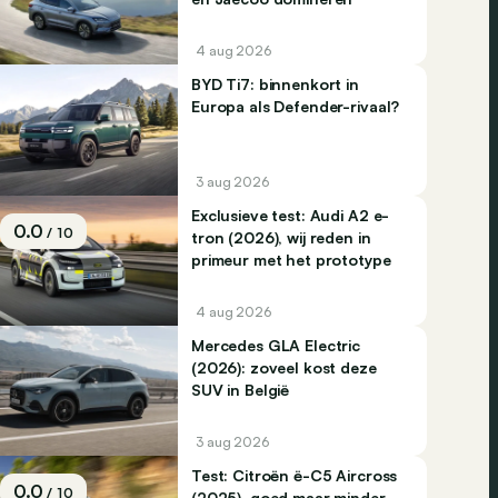
4 aug 2026
BYD Ti7: binnenkort in
Europa als Defender-rivaal?
3 aug 2026
Exclusieve test: Audi A2 e-
0.0
/ 10
tron (2026), wij reden in
primeur met het prototype
4 aug 2026
Mercedes GLA Electric
(2026): zoveel kost deze
SUV in België
3 aug 2026
Test: Citroën ë-C5 Aircross
0.0
/ 10
(2025), goed maar minder