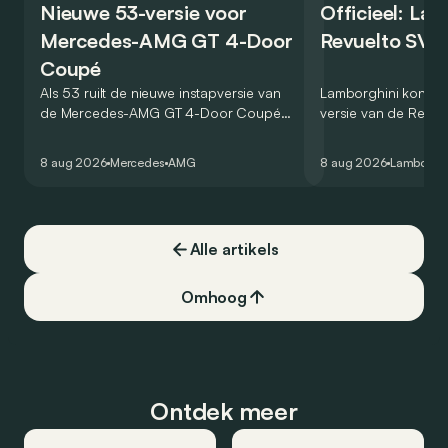
Nieuwe 53-versie voor
Officieel: La
Mercedes-AMG GT 4-Door
Revuelto SV 
Coupé
Als 53 ruilt de nieuwe instapversie van
Lamborghini kondig
de Mercedes-AMG GT 4-Door Coupé
versie van de Revue
zijn V8 in voor een zes-in-lijn. In de
rondetijd van 1:41,6
virtuele wereld dan toch…
Hockenheimring. Het
8 aug 2026
Mercedes
AMG
8 aug 2026
Lamborghi
een record voor pr
Alle artikels
Omhoog
Ontdek meer