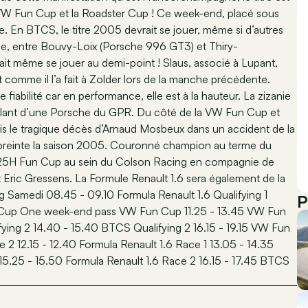
a VW Fun Cup et la Roadster Cup ! Ce week-end, placé sous
e. En BTCS, le titre 2005 devrait se jouer, même si d’autres
, entre Bouvy-Loix (Porsche 996 GT3) et Thiry-
ait même se jouer au demi-point ! Slaus, associé à Lupant,
ut comme il l’a fait à Zolder lors de la manche précédente.
 fiabilité car en performance, elle est à la hauteur. La zizanie
 volant d’une Porsche du GPR. Du côté de la VW Fun Cup et
pris le tragique décès d’Arnaud Mosbeux dans un accident de la
reinte la saison 2005. Couronné champion au terme du
les 25H Fun Cup au sein du Colson Racing en compagnie de
 Eric Gressens. La Formule Renault 1.6 sera également de la
 Samedi 08.45 - 09.10 Formula Renault 1.6 Qualifying 1
P
un Cup One week-end pass VW Fun Cup 11.25 - 13.45 VW Fun
fying 2 14.40 - 15.40 BTCS Qualifying 2 16.15 - 19.15 VW Fun
12.15 - 12.40 Formula Renault 1.6 Race 1 13.05 - 14.35
15.25 - 15.50 Formula Renault 1.6 Race 2 16.15 - 17.45 BTCS