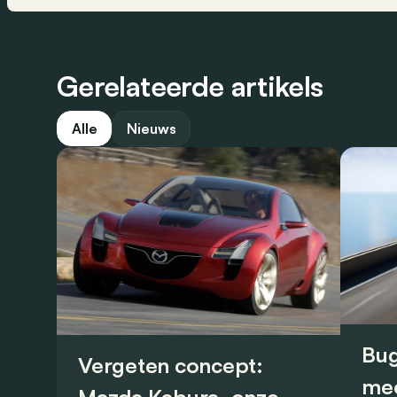
Gerelateerde artikels
Alle
Nieuws
Bug
Vergeten concept:
mee