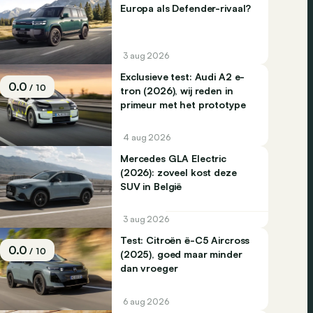
Europa als Defender-rivaal?
3 aug 2026
Exclusieve test: Audi A2 e-
0.0
/ 10
tron (2026), wij reden in
primeur met het prototype
4 aug 2026
Mercedes GLA Electric
(2026): zoveel kost deze
SUV in België
3 aug 2026
Test: Citroën ë-C5 Aircross
0.0
/ 10
(2025), goed maar minder
dan vroeger
6 aug 2026