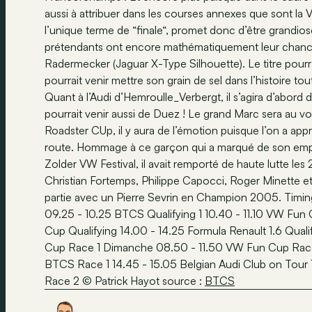
aussi à attribuer dans les courses annexes que sont l
l’unique terme de “finale“, promet donc d’être grandios
prétendants ont encore mathématiquement leur chance
Radermecker (Jaguar X-Type Silhouette). Le titre pourr
pourrait venir mettre son grain de sel dans l’histoire to
Quant à l’Audi d’Hemroulle_Verbergt, il s’agira d’abord de
pourrait venir aussi de Duez ! Le grand Marc sera au
Roadster CUp, il y aura de l’émotion puisque l’on a ap
route. Hommage à ce garçon qui a marqué de son emp
Zolder VW Festival, il avait remporté de haute lutte 
Christian Fortemps, Philippe Capocci, Roger Minette et
partie avec un Pierre Sevrin en Champion 2005. Timing
09.25 - 10.25 BTCS Qualifying 1 10.40 - 11.10 VW F
Cup Qualifying 14.00 - 14.25 Formula Renault 1.6 Quali
Cup Race 1 Dimanche 08.50 - 11.50 VW Fun Cup Race 2 
BTCS Race 1 14.45 - 15.05 Belgian Audi Club on Tour 
Race 2 © Patrick Hayot source :
BTCS