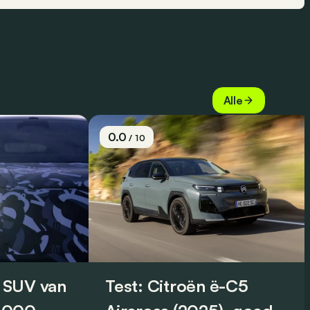
Alle
0.0
/ 10
 SUV van
Test: Citroën ë-C5