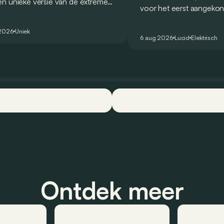
n unieke versie van de extreme
voor het eerst aangekon
 voor te stellen die
en zou oorspronkelijk n
ologeerd is voor gebruik op de
2026 het gamma van de
 2026
Uniek
are weg.
6 aug 2026
Lucid
Elektrisch
constructeur vervoegen
Ontdek meer