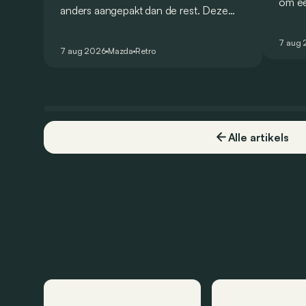
om ee
anders aangepakt dan de rest. Deze
Bolide
conceptcar die in 2006 debuteerde in
gehom
Detroit bewijst dat op heel knappe
7 aug
openb
7 aug 2026
Mazda
Retro
wijze.
Alle artikels