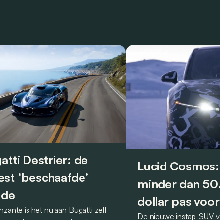
atti Destrier: de
Lucid Cosmos:
st ‘beschaafde’
minder dan 5
ide
dollar pas voor
nzante is het nu aan Bugatti zelf
De nieuwe instap-SUV v
2027