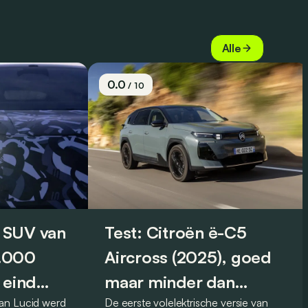
Alle
0.0
/ 10
 SUV van
Test: Citroën ë-C5
0.000
Aircross (2025), goed
 eind
maar minder dan
an Lucid werd
De eerste volelektrische versie van
vroeger