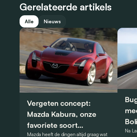
Gerelateerde artikels
Alle
Nieuws
Bug
Vergeten concept:
mee
Mazda Kabura, onze
Bol
favoriete soort
Na La
Mazda heeft de dingen altijd graag wat
achterwielaandrijver