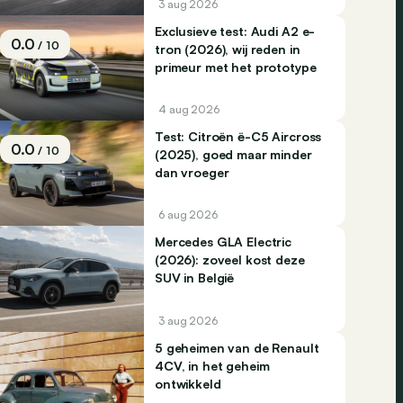
3 aug 2026
Exclusieve test: Audi A2 e-
0.0
/ 10
tron (2026), wij reden in
primeur met het prototype
4 aug 2026
Test: Citroën ë-C5 Aircross
0.0
/ 10
(2025), goed maar minder
dan vroeger
6 aug 2026
Mercedes GLA Electric
(2026): zoveel kost deze
SUV in België
3 aug 2026
5 geheimen van de Renault
4CV, in het geheim
ontwikkeld