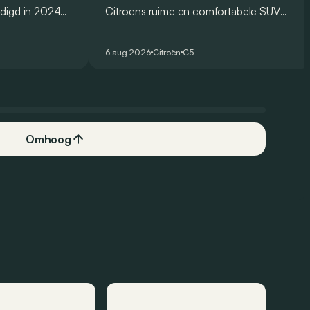
digd in 2024
Citroëns ruime en comfortabele SUV
og voor eind
moet de kwaliteiten van zijn voorganger
 Amerikaanse
naar het elektrische tijdperk vertalen. Is
6 aug 2026
Citroën
C5
.
dat ook gelukt?
Omhoog