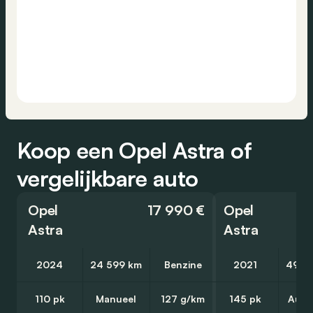
Koop een Opel Astra of
vergelijkbare auto
Opel
17 990 €
Opel
Astra
Astra
2024
24 599 km
Benzine
2021
49 3
110 pk
Manueel
127 g/km
145 pk
Auto