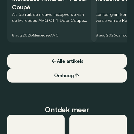
Coupé
Als 53 ruilt de nieuwe instapversie van
Lamborghini kondig
de Mercedes-AMG GT 4-Door Coupé
versie van de Revue
zijn V8 in voor een zes-in-lijn. In de
rondetijd van 1:41,6
virtuele wereld dan toch…
Hockenheimring. Het
8 aug 2026
Mercedes
AMG
8 aug 2026
Lamborghi
een record voor pr
Alle artikels
Omhoog
Ontdek meer