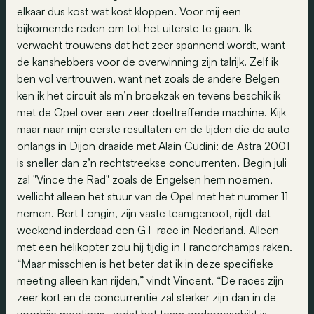
elkaar dus kost wat kost kloppen. Voor mij een
bijkomende reden om tot het uiterste te gaan. Ik
verwacht trouwens dat het zeer spannend wordt, want
de kanshebbers voor de overwinning zijn talrijk. Zelf ik
ben vol vertrouwen, want net zoals de andere Belgen
ken ik het circuit als m’n broekzak en tevens beschik ik
met de Opel over een zeer doeltreffende machine. Kijk
maar naar mijn eerste resultaten en de tijden die de auto
onlangs in Dijon draaide met Alain Cudini: de Astra 2001
is sneller dan z’n rechtstreekse concurrenten. Begin juli
zal "Vince the Rad" zoals de Engelsen hem noemen,
wellicht alleen het stuur van de Opel met het nummer 11
nemen. Bert Longin, zijn vaste teamgenoot, rijdt dat
weekend inderdaad een GT-race in Nederland. Alleen
met een helikopter zou hij tijdig in Francorchamps raken.
“Maar misschien is het beter dat ik in deze specifieke
meeting alleen kan rijden,” vindt Vincent. “De races zijn
zeer kort en de concurrentie zal sterker zijn dan in de