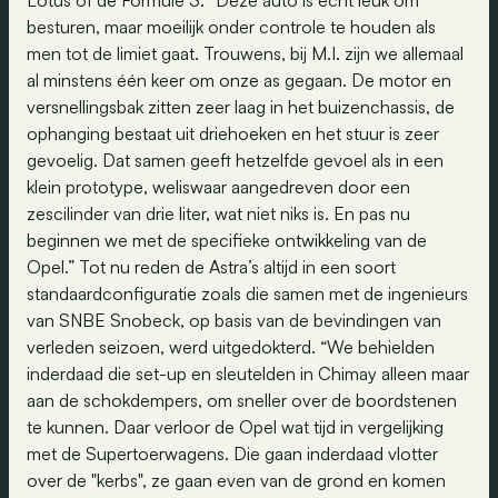
Lotus of de Formule 3. “Deze auto is echt leuk om
besturen, maar moeilijk onder controle te houden als
men tot de limiet gaat. Trouwens, bij M.I. zijn we allemaal
al minstens één keer om onze as gegaan. De motor en
versnellingsbak zitten zeer laag in het buizenchassis, de
ophanging bestaat uit driehoeken en het stuur is zeer
gevoelig. Dat samen geeft hetzelfde gevoel als in een
klein prototype, weliswaar aangedreven door een
zescilinder van drie liter, wat niet niks is. En pas nu
beginnen we met de specifieke ontwikkeling van de
Opel.” Tot nu reden de Astra’s altijd in een soort
standaardconfiguratie zoals die samen met de ingenieurs
van SNBE Snobeck, op basis van de bevindingen van
verleden seizoen, werd uitgedokterd. “We behielden
inderdaad die set-up en sleutelden in Chimay alleen maar
aan de schokdempers, om sneller over de boordstenen
te kunnen. Daar verloor de Opel wat tijd in vergelijking
met de Supertoerwagens. Die gaan inderdaad vlotter
over de "kerbs", ze gaan even van de grond en komen