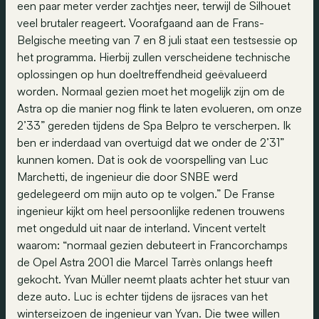
een paar meter verder zachtjes neer, terwijl de Silhouet
veel brutaler reageert. Voorafgaand aan de Frans-
Belgische meeting van 7 en 8 juli staat een testsessie op
het programma. Hierbij zullen verscheidene technische
oplossingen op hun doeltreffendheid geëvalueerd
worden. Normaal gezien moet het mogelijk zijn om de
Astra op die manier nog flink te laten evolueren, om onze
2’33” gereden tijdens de Spa Belpro te verscherpen. Ik
ben er inderdaad van overtuigd dat we onder de 2’31”
kunnen komen. Dat is ook de voorspelling van Luc
Marchetti, de ingenieur die door SNBE werd
gedelegeerd om mijn auto op te volgen.” De Franse
ingenieur kijkt om heel persoonlijke redenen trouwens
met ongeduld uit naar de interland. Vincent vertelt
waarom: “normaal gezien debuteert in Francorchamps
de Opel Astra 2001 die Marcel Tarrès onlangs heeft
gekocht. Yvan Müller neemt plaats achter het stuur van
deze auto. Luc is echter tijdens de ijsraces van het
winterseizoen de ingenieur van Yvan. Die twee willen