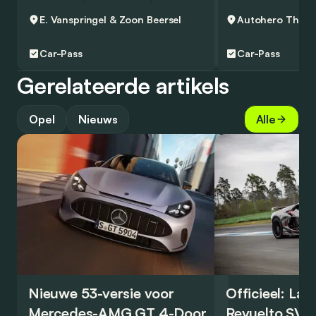
E. Vanspringel & Zoon
Beersel
Autohero
Thuisl
Car-Pass
Car-Pass
Gerelateerde artikels
Opel
Nieuws
Alle
Nieuwe 53-versie voor
Officieel: La
Mercedes-AMG GT 4-Door
Revuelto SV 