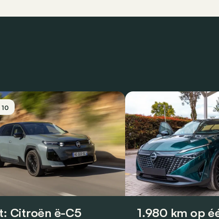
/ 10
t: Citroën ë-C5
1.980 km op éé