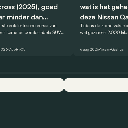
cross (2025), goed
wat is het geh
r minder dan
deze Nissan Q
rste volelektrische versie van
Tijdens de zomervakanti
eger
ëns ruime en comfortabele SUV
wat gezinnen 2.000 kil
de kwaliteiten van zijn voorganger
af. Met de Nissan Qash
et elektrische tijdperk vertalen. Is
dat blijkbaar kunnen zo
2026
Citroën
C5
6 aug 2026
Nissan
Qashqai
ok gelukt?
één tankstation of laadp
opzoeken. Klopt dat?