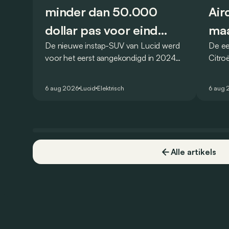
minder dan 50.000
Air
dollar pas voor eind
maa
De nieuwe instap-SUV van Lucid werd
De ee
2027
vro
voor het eerst aangekondigd in 2024
Citro
en zou oorspronkelijk nog voor eind
moet 
2026 het gamma van de Amerikaanse
naar h
6 aug 2026
Lucid
Elektrisch
6 aug 
constructeur vervoegen.
dat o
Alle artikels