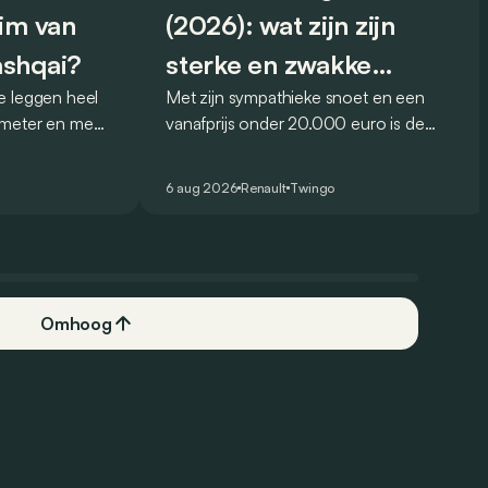
eim van
(2026): wat zijn zijn
ashqai?
sterke en zwakke
e leggen heel
Met zijn sympathieke snoet en een
punten?
ometer en meer
vanafprijs onder 20.000 euro is de
qai e-Power zou
Renault Twingo E-Tech een van de
nder ook maar
aantrekkelijkste elektrische stadswagens
6 aug 2026
Renault
Twingo
aal te moeten
van het moment. Maar weet hij ook in
de praktijk te overtuigen? Dit zijn zijn
belangrijkste sterke en zwakke punten.
Omhoog