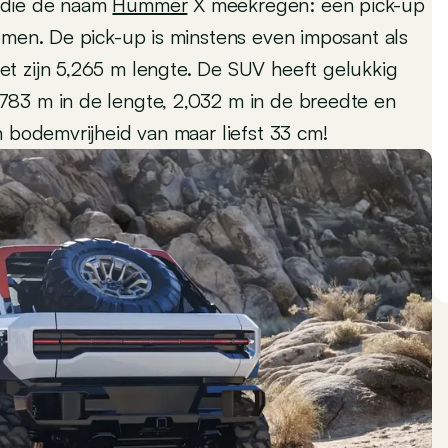
 die de naam
Hummer
X meekregen: een pick-up
omen. De pick-up is minstens even imposant als
t zijn 5,265 m lengte. De SUV heeft gelukkig
783 m in de lengte, 2,032 m in de breedte en
n bodemvrijheid van maar liefst 33 cm!