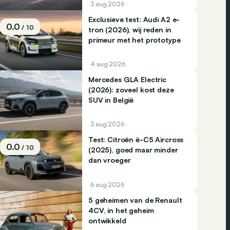
3 aug 2026
Exclusieve test: Audi A2 e-
0.0
/ 10
tron (2026), wij reden in
primeur met het prototype
4 aug 2026
Mercedes GLA Electric
(2026): zoveel kost deze
SUV in België
3 aug 2026
Test: Citroën ë-C5 Aircross
0.0
/ 10
(2025), goed maar minder
dan vroeger
6 aug 2026
5 geheimen van de Renault
4CV, in het geheim
ontwikkeld