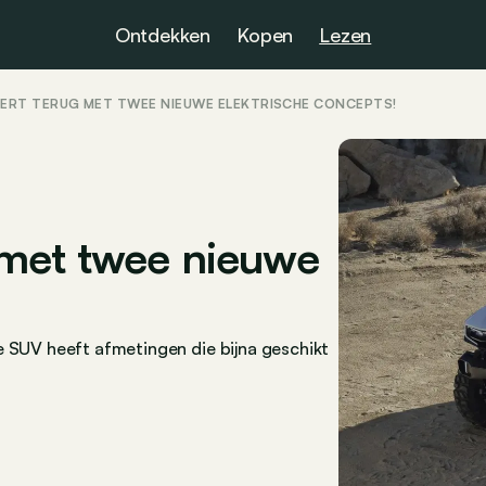
Ontdekken
Kopen
Lezen
ERT TERUG MET TWEE NIEUWE ELEKTRISCHE CONCEPTS!
met twee nieuwe
e SUV heeft afmetingen die bijna geschikt