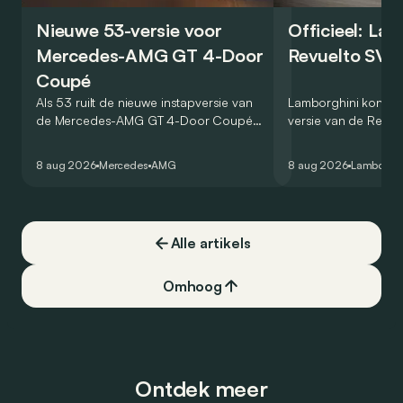
Nieuwe 53-versie voor
Officieel: La
Mercedes-AMG GT 4-Door
Revuelto SV 
Coupé
Als 53 ruilt de nieuwe instapversie van
Lamborghini kondig
de Mercedes-AMG GT 4-Door Coupé
versie van de Revue
zijn V8 in voor een zes-in-lijn. In de
rondetijd van 1:41,6
virtuele wereld dan toch…
Hockenheimring. Het
8 aug 2026
Mercedes
AMG
8 aug 2026
Lamborghi
een record voor pr
Alle artikels
Omhoog
Ontdek meer