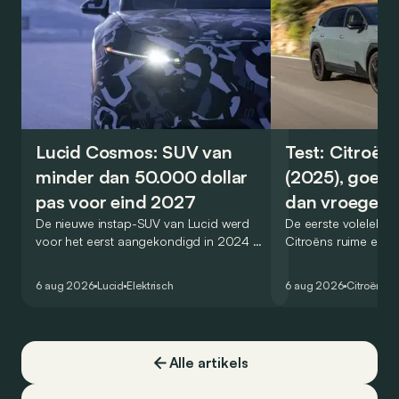
Lucid Cosmos: SUV van
Test: Citroën
minder dan 50.000 dollar
(2025), goed
pas voor eind 2027
dan vroeger
De nieuwe instap-SUV van Lucid werd
De eerste volelektri
voor het eerst aangekondigd in 2024 en
Citroëns ruime en 
zou oorspronkelijk nog voor eind 2026
moet de kwaliteiten
het gamma van de Amerikaanse
naar het elektrische 
6 aug 2026
Lucid
Elektrisch
6 aug 2026
Citroën
C5
constructeur vervoegen.
dat ook gelukt?
Alle artikels