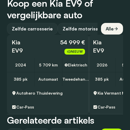
Koop een Kia EV9 of
vergelijkbare auto
Zelfde carrosserie
Zelfde motorisatie
Alle
Kia
54 999 €
Kia
EV9
EV9
NIEUW
2024
5 709 km
Elektrisch
2026
500
385 pk
Automaat
Tweedehands
385 pk
Auto
Autohero
Thuislevering
Kia Vermant Mec
Car-Pass
Car-Pass
Gerelateerde artikels