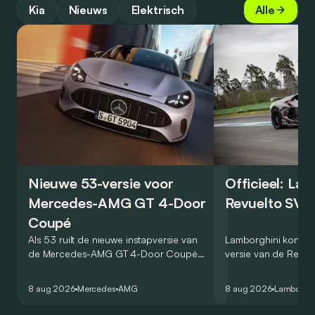
Kia
Nieuws
Elektrisch
Alle
Nieuwe 53-versie voor
Officieel: La
Mercedes-AMG GT 4-Door
Revuelto SV 
Coupé
Als 53 ruilt de nieuwe instapversie van
Lamborghini kondig
de Mercedes-AMG GT 4-Door Coupé
versie van de Revue
zijn V8 in voor een zes-in-lijn. In de
rondetijd van 1:41,6
virtuele wereld dan toch…
Hockenheimring. Het
8 aug 2026
Mercedes
AMG
8 aug 2026
Lamborghi
een record voor pr