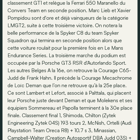
classement GT1 et relègue la Ferrari 550 Maranello du
Convers Team en seconde position. Marc Lieb et Xavier
Pompidou sont d'ore et déjà vainqueurs de la catégorie
LMGT2, suite à cette troisième victoire. On notera la
belle performance de la Spyker C8 du team Spyker
Squadron qui termina en seconde position alors que
cette voiture roulait pour la première fois en Le Mans
Endurance Series. La troisième marche du podium est
occupée par la Porsche GT3 RSR d'Autorlando Sport.
Les autres Belges A la 16e, on retrouve la Courage C65-
Judd de Frank Hahn. Il précède la Courage Mecachrome
de Loïc Deman que l’on ne retrouve qu’à la 25e place.
Ce sont Lambert et Lefort, associé à Palttala, qui placent
leur Porsche juste devant Deman et que Molekens et ses
équipiers Sommereau et Papolla terminent à la 30e place
finale. Classement final 1, Shimoda, Chilton (Zytek
Engineering Zytek 04S) 193 tours 2, McNish, Ortelli (Audi
Playstation Team Oreca R8) + 10.7 s 3, Minassian,
Campbell-Walter (Creation Autosportif DBA Judd 03S) +