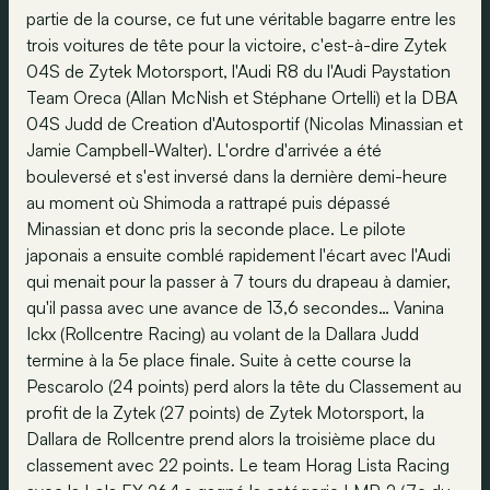
partie de la course, ce fut une véritable bagarre entre les
trois voitures de tête pour la victoire, c'est-à-dire Zytek
04S de Zytek Motorsport, l'Audi R8 du l'Audi Paystation
Team Oreca (Allan McNish et Stéphane Ortelli) et la DBA
04S Judd de Creation d'Autosportif (Nicolas Minassian et
Jamie Campbell-Walter). L'ordre d'arrivée a été
bouleversé et s'est inversé dans la dernière demi-heure
au moment où Shimoda a rattrapé puis dépassé
Minassian et donc pris la seconde place. Le pilote
japonais a ensuite comblé rapidement l'écart avec l'Audi
qui menait pour la passer à 7 tours du drapeau à damier,
qu'il passa avec une avance de 13,6 secondes… Vanina
Ickx (Rollcentre Racing) au volant de la Dallara Judd
termine à la 5e place finale. Suite à cette course la
Pescarolo (24 points) perd alors la tête du Classement au
profit de la Zytek (27 points) de Zytek Motorsport, la
Dallara de Rollcentre prend alors la troisième place du
classement avec 22 points. Le team Horag Lista Racing