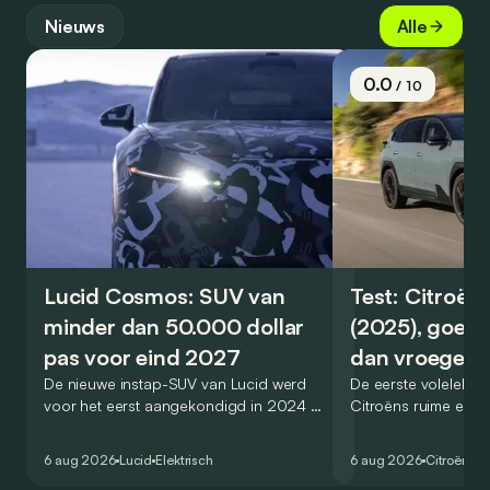
Nieuws
Alle
0.0
/ 10
Lucid Cosmos: SUV van
Test: Citroën
minder dan 50.000 dollar
(2025), goed
pas voor eind 2027
dan vroeger
De nieuwe instap-SUV van Lucid werd
De eerste volelektri
voor het eerst aangekondigd in 2024 en
Citroëns ruime en 
zou oorspronkelijk nog voor eind 2026
moet de kwaliteiten
het gamma van de Amerikaanse
naar het elektrische 
6 aug 2026
Lucid
Elektrisch
6 aug 2026
Citroën
C5
constructeur vervoegen.
dat ook gelukt?