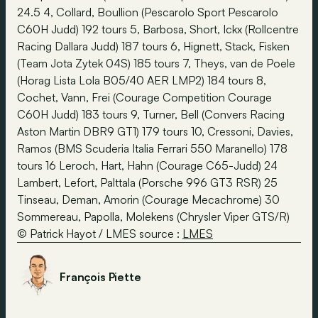
24.5 4, Collard, Boullion (Pescarolo Sport Pescarolo
C60H Judd) 192 tours 5, Barbosa, Short, Ickx (Rollcentre
Racing Dallara Judd) 187 tours 6, Hignett, Stack, Fisken
(Team Jota Zytek 04S) 185 tours 7, Theys, van de Poele
(Horag Lista Lola B05/40 AER LMP2) 184 tours 8,
Cochet, Vann, Frei (Courage Competition Courage
C60H Judd) 183 tours 9, Turner, Bell (Convers Racing
Aston Martin DBR9 GT1) 179 tours 10, Cressoni, Davies,
Ramos (BMS Scuderia Italia Ferrari 550 Maranello) 178
tours 16 Leroch, Hart, Hahn (Courage C65-Judd) 24
Lambert, Lefort, Palttala (Porsche 996 GT3 RSR) 25
Tinseau, Deman, Amorin (Courage Mecachrome) 30
Sommereau, Papolla, Molekens (Chrysler Viper GTS/R)
© Patrick Hayot / LMES source :
LMES
François Piette