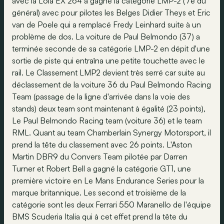
avec la Lola EX 264 a gagné la catégorie LMP-2 (7e du
général) avec pour pilotes les Belges Didier Theys et Eric
van de Poele qui a remplacé Fredy Leinhard suite à un
problème de dos. La voiture de Paul Belmondo (37) a
terminée seconde de sa catégorie LMP-2 en dépit d'une
sortie de piste qui entraîna une petite touchette avec le
rail. Le Classement LMP2 devient très serré car suite au
déclassement de la voiture 36 du Paul Belmondo Racing
Team (passage de la ligne d'arrivée dans la voie des
stands) deux team sont maintenant à égalité (23 points),
Le Paul Belmondo Racing team (voiture 36) et le team
RML. Quant au team Chamberlain Synergy Motorsport, il
prend la tête du classement avec 26 points. L'Aston
Martin DBR9 du Convers Team pilotée par Darren
Turner et Robert Bell a gagné la catégorie GT1, une
première victoire en Le Mans Endurance Series pour la
marque britannique. Les second et troisième de la
catégorie sont les deux Ferrari 550 Maranello de l'équipe
BMS Scuderia Italia qui à cet effet prend la tête du