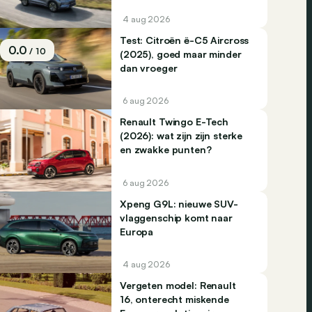
4 aug 2026
Test: Citroën ë-C5 Aircross
0.0
/ 10
(2025), goed maar minder
dan vroeger
6 aug 2026
Renault Twingo E-Tech
(2026): wat zijn zijn sterke
en zwakke punten?
6 aug 2026
Xpeng G9L: nieuwe SUV-
vlaggenschip komt naar
Europa
4 aug 2026
Vergeten model: Renault
16, onterecht miskende