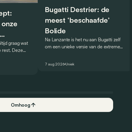
Bugatti Destrier: de
ept:
meest ‘beschaafde’
 onze
Bolide
Na Lanzante is het nu aan Bugatti zelf
tijd graag wat
rijver
om een unieke versie van de extreme
 rest. Deze
Bolide voor te stellen die
 debuteerde in
gehomologeerd is voor gebruik op de
eel knappe
7 aug 2026
Uniek
openbare weg.
Omhoog