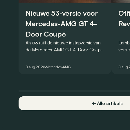
Nieuwe 53-versie voor
Off
Mercedes-AMG GT 4-
Rev
Door Coupé
Als 53 ruilt de nieuwe instapversie van
Lambo
de Mercedes-AMG GT 4-Door Coupé
versi
zijn V8 in voor een zes-in-lijn. In de
ronde
virtuele wereld dan toch…
Hocke
8 aug 2026
Mercedes
AMG
8 aug
een r
Alle artikels