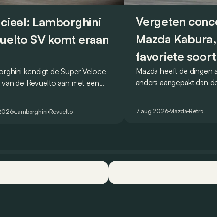
Vergeten conc
icieel: Lamborghini
Mazda Kabura,
uelto SV komt eraan
favoriete soort
Mazda heeft de dingen al
rghini kondigt de Super Veloce-
achterwielaand
anders aangepakt dan de
e van de Revuelto aan met een
conceptcar die in 2006
tijd van 1:41,6 op de
Detroit bewijst dat op h
nheimring. Het merk spreekt van
7 aug 2026
Mazda
Retro
 2026
Lamborghini
Revuelto
wijze.
ecord voor productiewagens.