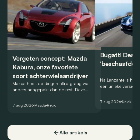
Bugatti Destr
Vergeten concept: Mazda
‘beschaafde’ 
Kabura, onze favoriete
soort achterwielaandrijver
Na Lanzante is het n
Mazda heeft de dingen altijd graag wat
een unieke versie v
anders aangepakt dan de rest. Deze
voor te stellen die
conceptcar die in 2006 debuteerde in
voor gebruik op de
7 aug 2026
Uniek
Detroit bewijst dat op heel knappe wijze.
7 aug 2026
Mazda
Retro
Alle artikels