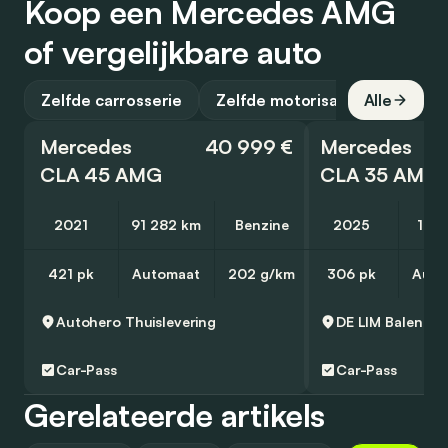
Koop een Mercedes AMG
of vergelijkbare auto
Zelfde carrosserie
Zelfde motorisatie
Alle
Mercedes
40 999 €
Mercedes
CLA 45 AMG
CLA 35 AMG
2021
91 282 km
Benzine
2025
1 51
421 pk
Automaat
202 g/km
306 pk
Auto
Autohero
Thuislevering
DE LIM
Balen
Car-Pass
Car-Pass
Gerelateerde artikels