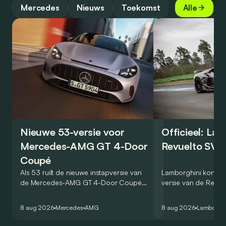
Mercedes
Nieuws
Toekomst
Alle
Nieuwe 53-versie voor
Officieel: La
Mercedes-AMG GT 4-Door
Revuelto SV 
Coupé
Als 53 ruilt de nieuwe instapversie van
Lamborghini kondig
de Mercedes-AMG GT 4-Door Coupé
versie van de Revue
zijn V8 in voor een zes-in-lijn. In de
rondetijd van 1:41,6
virtuele wereld dan toch…
Hockenheimring. Het
8 aug 2026
Mercedes
AMG
8 aug 2026
Lamborghi
een record voor pr