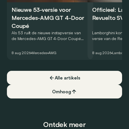
Nieuwe 53-versie voor
Officieel: La
Mercedes-AMG GT 4-Door
Revuelto SV 
Coupé
Als 53 ruilt de nieuwe instapversie van
Lamborghini kondig
de Mercedes-AMG GT 4-Door Coupé
versie van de Revue
zijn V8 in voor een zes-in-lijn. In de
rondetijd van 1:41,6
virtuele wereld dan toch…
Hockenheimring. Het
8 aug 2026
Mercedes
AMG
8 aug 2026
Lamborghi
een record voor pr
Alle artikels
Omhoog
Ontdek meer