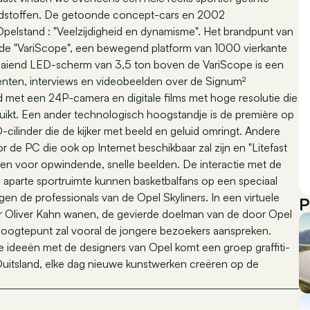
andstoffen. De getoonde concept-cars en 2002
pelstand : "Veelzijdigheid en dynamisme". Het brandpunt van
s de "VariScope", een bewegend platform van 1000 vierkante
aaiend LED-scherm van 3,5 ton boven de VariScope is een
enten, interviews en videobeelden over de Signum²
 met een 24P-camera en digitale films met hoge resolutie die
ikt. Een ander technologisch hoogstandje is de première op
-cilinder die de kijker met beeld en geluid omringt. Andere
r de PC die ook op Internet beschikbaar zal zijn en "Litefast
en voor opwindende, snelle beelden. De interactie met de
en aparte sportruimte kunnen basketbalfans op een speciaal
n de professionals van de Opel Skyliners. In een virtuele
P
r Oliver Kahn wanen, de gevierde doelman van de door Opel
ogtepunt zal vooral de jongere bezoekers aanspreken.
e ideeën met de designers van Opel komt een groep graffiti-
Duitsland, elke dag nieuwe kunstwerken creëren op de