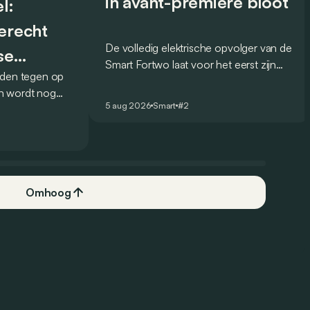
in avant-première bloot
l:
terecht
De volledig elektrische opvolger van de
se
Smart Fortwo laat voor het eerst zijn
lden tegen op
design zien, en dat op een opvallende
n wordt nog
manier: via muurschilderingen over de
5 aug 2026
Smart
#2
et Franse
hele wereld.
k over het
 was de 16 in
k aanbod.
Omhoog