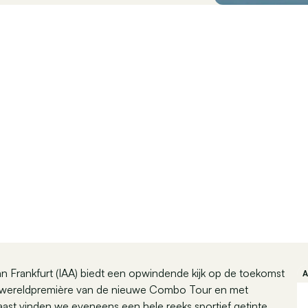
n Frankfurt (IAA) biedt een opwindende kijk op de toekomst
de wereldpremière van de nieuwe Combo Tour en met
st vinden we eveneens een hele reeks sportief getinte