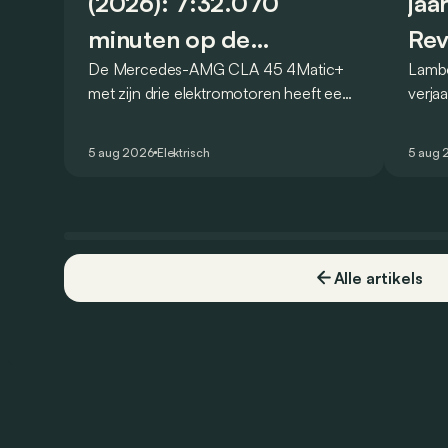
(2026): 7:32.070
jaa
minuten op de
Rev
De Mercedes-AMG CLA 45 4Matic+
Lambo
Nürburgring
met zijn drie elektromotoren heeft een
verja
nieuw record gevestigd op de
Revue
legendarische Nürburgring. Maar welk
speci
5 aug 2026
Elektrisch
5 aug 
record precies?
breng
besch
Alle artikels