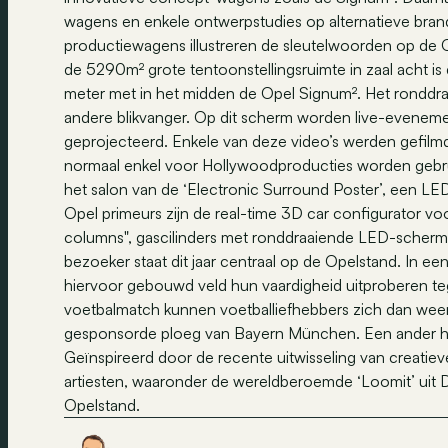
wagens en enkele ontwerpstudies op alternatieve br
productiewagens illustreren de sleutelwoorden op de O
de 5290m² grote tentoonstellingsruimte in zaal acht i
meter met in het midden de Opel Signum². Het ronddr
andere blikvanger. Op dit scherm worden live-evenem
geprojecteerd. Enkele van deze video’s werden gefilmd
normaal enkel voor Hollywoodproducties worden gebru
het salon van de ‘Electronic Surround Poster’, een LED
Opel primeurs zijn de real-time 3D car configurator voo
columns", gascilinders met ronddraaiende LED-scherm
bezoeker staat dit jaar centraal op de Opelstand. In e
hiervoor gebouwd veld hun vaardigheid uitproberen tege
voetbalmatch kunnen voetballiefhebbers zich dan wee
gesponsorde ploeg van Bayern München. Een ander ho
Geïnspireerd door de recente uitwisseling van creatiev
artiesten, waaronder de wereldberoemde ‘Loomit’ uit 
Opelstand.