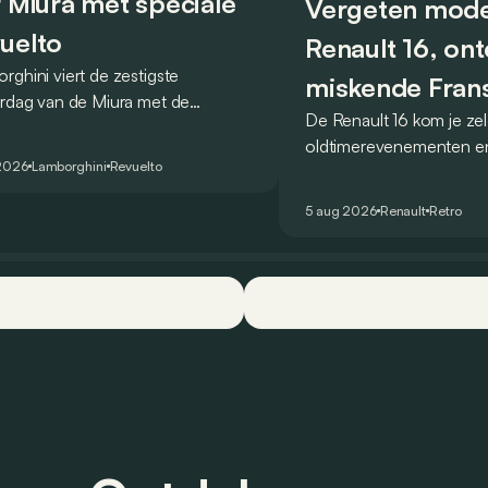
r Miura met speciale
Vergeten mode
uelto
Renault 16, on
rghini viert de zestigste
miskende Fran
ardag van de Miura met de
De Renault 16 kom je ze
revolutionair
lto Miura 60° Homage, een
oldtimerevenementen e
ale reeks die een eerbetoon
2026
Lamborghini
Revuelto
steeds veel gebruikt in h
t aan wat algemeen wordt
hinterland. Hij wordt vaa
ouwd als de allereerste supercar.
5 aug 2026
Renault
Retro
hoofd gezien, maar toch
1965 een absoluut unie