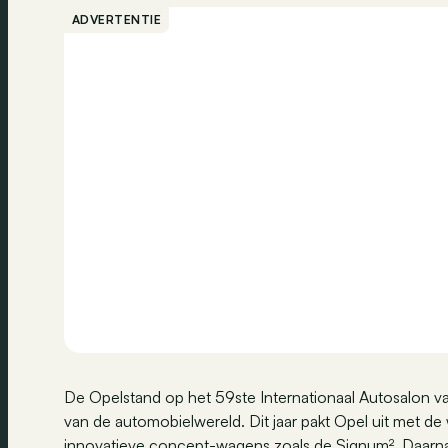
ADVERTENTIE
De Opelstand op het 59ste Internationaal Autosalon va
van de automobielwereld. Dit jaar pakt Opel uit met 
innovatieve concept-wagens zoals de Signum². Daarnaa