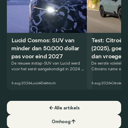
Lucid Cosmos: SUV van
Test: Citroën
minder dan 50.000 dollar
(2025), goed
pas voor eind 2027
dan vroeger
De nieuwe instap-SUV van Lucid werd
De eerste volelektri
voor het eerst aangekondigd in 2024 en
Citroëns ruime en 
zou oorspronkelijk nog voor eind 2026
moet de kwaliteiten
het gamma van de Amerikaanse
naar het elektrische 
6 aug 2026
Lucid
Elektrisch
6 aug 2026
Citroën
C5
constructeur vervoegen.
dat ook gelukt?
Alle artikels
Omhoog